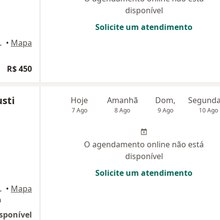
disponível
Solicite um atendimento
Sala 19, Marau
•
Mapa
R$ 450
usti
Hoje
Amanhã
Dom,
7 Ago
8 Ago
9 Ago
10 Ago
O agendamento online não está
disponível
Solicite um atendimento
2, Passo Fundo
•
Mapa
a
sponível