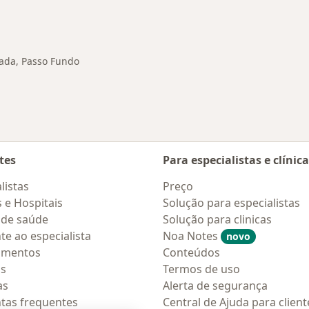
nadas em Passo Fundo
tada, Passo Fundo
tes
Para especialistas e clínic
listas
Preço
s e Hospitais
Solução para especialistas
 de saúde
Solução para clinicas
te ao especialista
Noa Notes
novo
amentos
Conteúdos
os
Termos de uso
as
Alerta de segurança
tas frequentes
Central de Ajuda para client