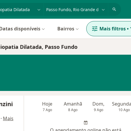
dade, doença ou nome
cidade ou região
Datas disponíveis
Bairros
Mais filtros
•
iopatia Dilatada, Passo Fundo
nzini
Hoje
Amanhã
Dom,
7 Ago
8 Ago
9 Ago
10 Ago
·
Mais
O agendamento online não está