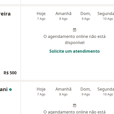
reira
Hoje
Amanhã
Dom,
7 Ago
8 Ago
9 Ago
10 Ago
O agendamento online não está
disponível
Solicite um atendimento
R$ 500
iani
Hoje
Amanhã
Dom,
7 Ago
8 Ago
9 Ago
10 Ago
O agendamento online não está