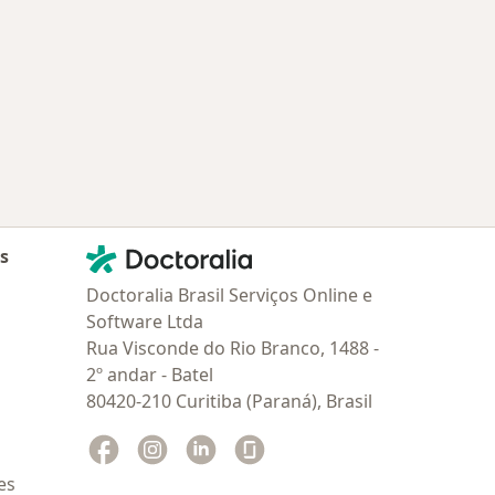
Contato
Doctoralia - Homepage
as
Doctoralia Brasil Serviços Online e
Software Ltda
Rua Visconde do Rio Branco, 1488 -
2º andar - Batel
80420-210 Curitiba (Paraná), Brasil
Facebook
abre num novo separador
Instagram
abre num novo separador
Linkedin
abre num novo separador
Glassdoor
abre num novo separador
es