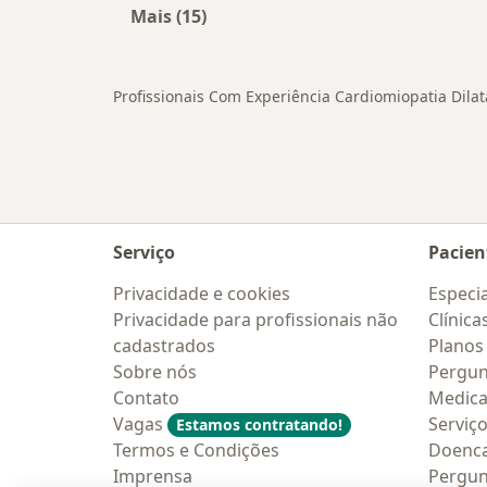
Mais (15)
Mais na categoria: Doenças relacio
Profissionais Com Experiência Cardiomiopatia Dila
Serviço
Pacien
Privacidade e cookies
Especia
Privacidade para profissionais não
Clínica
cadastrados
Planos
Sobre nós
Pergun
Contato
Medic
Vagas
Serviç
Estamos contratando!
Termos e Condições
Doenc
Imprensa
Pergun