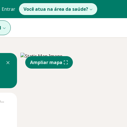
Entrar
Você atua na área da saúde?
1
Ampliar mapa
Segunda-feira
Ter,
Qua
Qui,
11 Ago
12 Ago
13 Ago