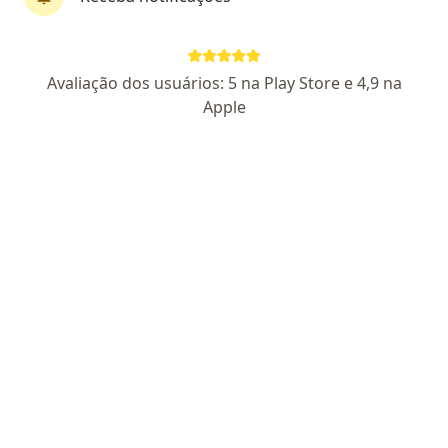
Dra. Bruna Michelon de Oliveira
Avaliação dos usuários: 5 na Play Store e 4,9 na
·
Mais
Oftalmologista
Apple
3 opiniões
CRM RS 49047
RQE RS 46663
Avenida Brasília 593, Portão
•
Mapa
Clínica de Olhos Portão
Consulta Oftalmologia
R$ 280
Esse especialista não oferece agendamento online para esse endereço.
Solicite um atendimento