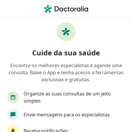
Men
Ceratite • Portão, Rio Grande do Sul RS
Filtros
• 1
Convênio
Mapa
Profissionais com experiência Ceratite,
Cuide da sua saúde
Portão
Encontre os melhores especialistas e agende uma
consulta. Baixe o App e tenha acesso a ferramentas
Qual especialização você está procurando?
exclusivas e gratuitas.
Oftalmologista
Organize as suas consultas de um jeito
simples
Envie mensagens para os especialistas
Receba notificações