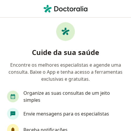
Men
Ciática • Mogi das Cruzes, São Paulo SP
Filtros
• 1
Convênio
Mapa
Profissionais com experiência Ciática, Mogi
Cuide da sua saúde
das Cruzes
Encontre os melhores especialistas e agende uma
consulta. Baixe o App e tenha acesso a ferramentas
Qual especialização você está procurando?
exclusivas e gratuitas.
Neurocirurgião
Cardiologista
Cirurgião v
Organize as suas consultas de um jeito
simples
Envie mensagens para os especialistas
Receba notificações