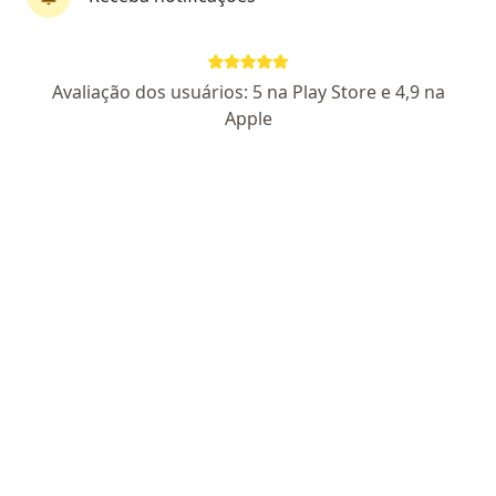
Dr. Guilherme Augusto Rodrigues do
Avaliação dos usuários: 5 na Play Store e 4,9 na
Prado
Apple
·
Mais
Neurocirurgião
240 opiniões
CRM-SP 128624/RQE Nº: 29360/ RQE Nº: 293601
Pacientes fiéis
Endereço 1
Endereço 2
Endereço 3
Endereç
Rua Manuel de Oliveira, 269 - Torre 2 - Sala 112 e 113, Mogi das Cruzes
•
Mapa
NeuroMogi - Consultório Médico de Neurocirurgia - Neurorradiologia - Neurologia
Consulta neurocirurgia
a partir de r$ 750
Esse especialista não oferece agendamento online para esse endereço.
Solicite um atendimento