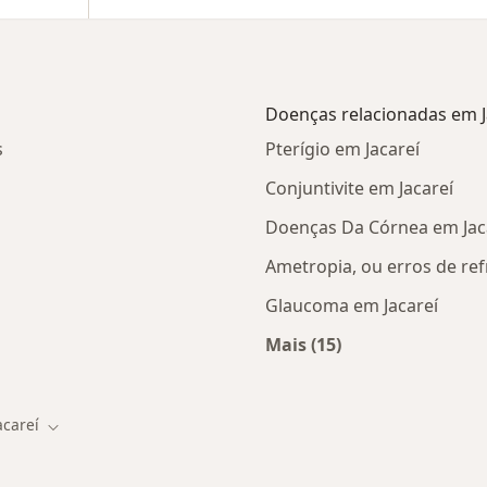
Doenças relacionadas em J
s
Pterígio em Jacareí
Conjuntivite em Jacareí
Doenças Da Córnea em Jac
Ametropia, ou erros de ref
Glaucoma em Jacareí
Mais (15)
Mais na categoria: D
acareí
 de cidade
Mudar de cidade