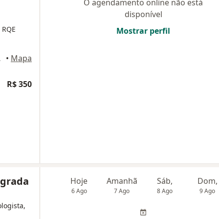
O agendamento online não está
disponível
- RQE
Mostrar perfil
 Jacareí
•
Mapa
R$ 350
tegrada
Hoje
Amanhã
Sáb,
Dom,
6 Ago
7 Ago
8 Ago
9 Ago
logista,