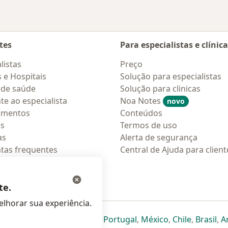
tes
Para especialistas e clínic
listas
Preço
s e Hospitais
Solução para especialistas
 de saúde
Solução para clinicas
te ao especialista
Noa Notes
novo
amentos
Conteúdos
os
Termos de uso
as
Alerta de segurança
tas frequentes
Central de Ajuda para client
ções móveis
ara pacientes
te.
lhorar sua experiência.
eparador
 novo separador
bre num novo separador
abre num novo separador
abre num novo separador
abre num novo separador
abre num novo separa
abre num novo
abre num
ab
Italia
,
Deutschland
,
Česko
,
Portugal
,
México
,
Chile
,
Brasil
,
A