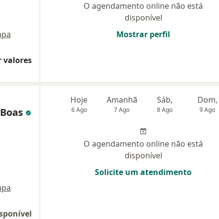
O agendamento online não está
disponível
apa
Mostrar perfil
 valores
Hoje
Amanhã
Sáb,
Dom,
 Boas
6 Ago
7 Ago
8 Ago
9 Ago
O agendamento online não está
disponível
Solicite um atendimento
apa
sponível