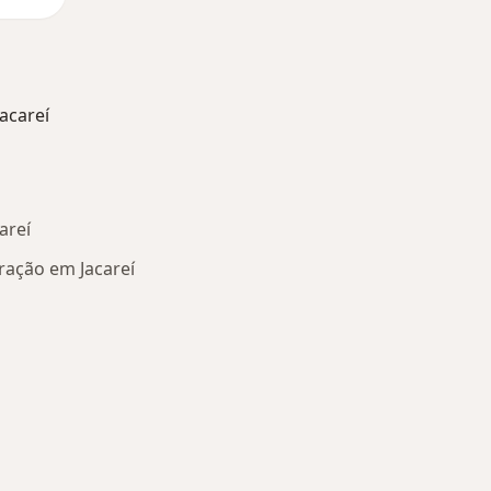
acareí
areí
ração em Jacareí
oenças relacionadas em Jacareí