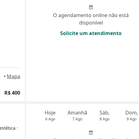
O agendamento online não está
disponível
Solicite um atendimento
 Jacareí
•
Mapa
R$ 400
Hoje
Amanhã
Sáb,
Dom,
6 Ago
7 Ago
8 Ago
9 Ago
·
estética