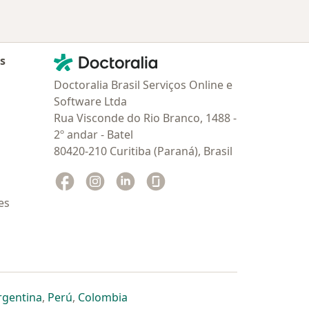
Contato
Doctoralia - Homepage
as
Doctoralia Brasil Serviços Online e
Software Ltda
Rua Visconde do Rio Branco, 1488 -
2º andar - Batel
80420-210 Curitiba (Paraná), Brasil
Facebook
abre num novo separador
Instagram
abre num novo separador
Linkedin
abre num novo separador
Glassdoor
abre num novo separador
es
dor
 separador
 novo separador
re num novo separador
abre num novo separador
abre num novo separador
abre num novo separador
rgentina
,
Perú
,
Colombia