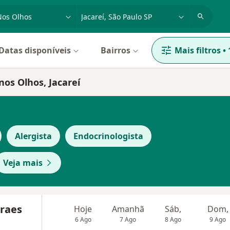
dade, doença ou nome
cidade ou região
Datas disponíveis
Bairros
Mais filtros
•
nos Olhos, Jacareí
Alergista
Endocrinologista
Veja mais
raes
Hoje
Amanhã
Sáb,
Dom,
6 Ago
7 Ago
8 Ago
9 Ago