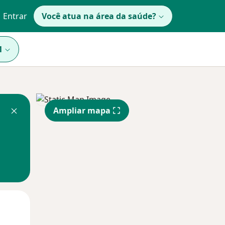
Entrar
Você atua na área da saúde?
1
Ampliar mapa
Segunda-feira
Ter,
Qua
10 Ago
11 Ago
12 Ago