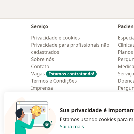
Serviço
Pacien
Privacidade e cookies
Especia
Privacidade para profissionais não
Clínica
cadastrados
Planos
Sobre nós
Pergun
Contato
Medic
Vagas
Serviç
Estamos contratando!
Termos e Condições
Doenc
Imprensa
Pergun
Lei da Igualdade Salarial
Aplica
Blog p
Sua privacidade é importan
Estamos usando cookies para me
Saiba mais
.
abre num novo s
abre num
a
Polska
,
Türkiye
,
España
,