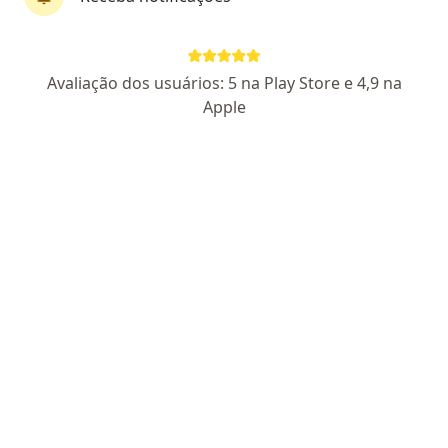
Dra. Thairine Reis de Oliveira
Avaliação dos usuários: 5 na Play Store e 4,9 na
Otorrino
Apple
CRM: 41620 - RS
RQE Nº: 34796
Rua Moreira César, Caxias Do Sul
•
Mapa
Lasense Clínica Médica
Consulta Otorrinolaringologia
Preço não disponível
Esse especialista não oferece agendamento online para esse endereço.
Solicite um atendimento