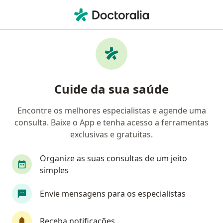
Men
Deformidades Adquiridas Nasais • Caxias Do Sul, Rio Grande do Sul RS
Filtros
• 1
Convênio
Mapa
Profissionais com experiência Deformidades
Cuide da sua saúde
Adquiridas Nasais, Caxias Do Sul
Encontre os melhores especialistas e agende uma
consulta. Baixe o App e tenha acesso a ferramentas
Qual especialização você está procurando?
exclusivas e gratuitas.
Otorrino
Cirurgião plástico
Organize as suas consultas de um jeito
simples
Envie mensagens para os especialistas
Receba notificações