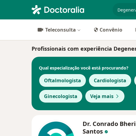
especiali
Teleconsulta
Convênio
Profissionais com experiência Degene
Qual especialização você está procurando?
Oftalmologista
Cardiologista
Ginecologista
Veja mais
Dr. Conrado Bher
Santos