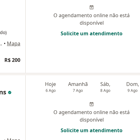
O agendamento online não está
disponível
do)
Solicite um atendimento
220 (Pátio Alcântara), São Gonçalo
•
Mapa
R$ 200
Hoje
Amanhã
Sáb,
Dom,
ens
6 Ago
7 Ago
8 Ago
9 Ago
O agendamento online não está
disponível
Solicite um atendimento