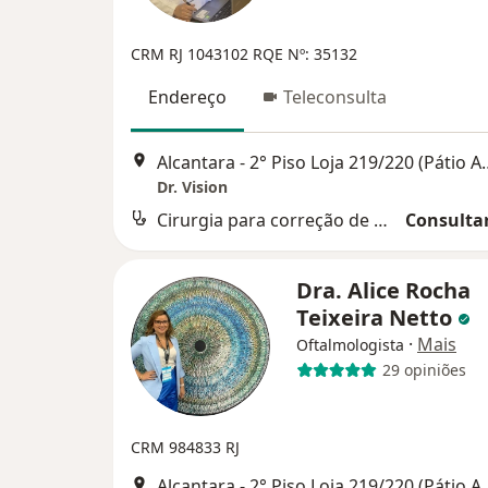
CRM RJ 1043102
RQE Nº: 35132
Endereço
Teleconsulta
Alcantara - 2° Piso Loja 219/
Dr. Vision
Cirurgia para correção de miopia
Consultar
Dra. Alice Rocha
Teixeira Netto
·
Mais
Oftalmologista
29 opiniões
CRM 984833 RJ
Alcantara - 2° Piso Loja 219/