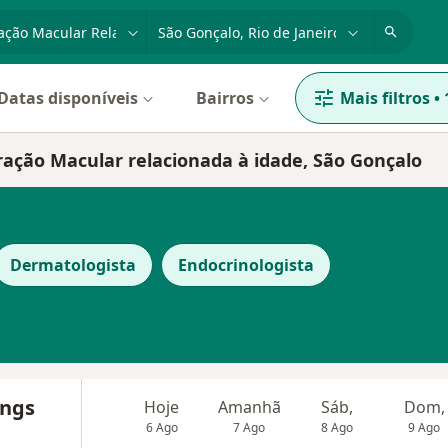
dade, doença ou nome
cidade ou região
Datas disponíveis
Bairros
Mais filtros
•
ração Macular relacionada à idade, São Gonçalo
Dermatologista
Endocrinologista
ings
Hoje
Amanhã
Sáb,
Dom,
6 Ago
7 Ago
8 Ago
9 Ago