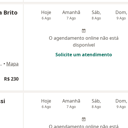
a Brito
Hoje
Amanhã
Sáb,
Dom,
6 Ago
7 Ago
8 Ago
9 Ago
O agendamento online não está
disponível
Solicite um atendimento
220 (Pátio Alcântara), São Gonçalo
•
Mapa
R$ 230
si
Hoje
Amanhã
Sáb,
Dom,
6 Ago
7 Ago
8 Ago
9 Ago
O agendamento online não está