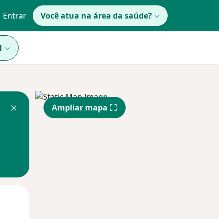
Entrar
Você atua na área da saúde?
1
Ampliar mapa
Segunda-feira
Ter,
Qua
10 Ago
11 Ago
12 Ago