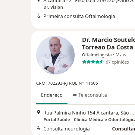
Alcantara - 2° Piso Loja 219/
Dr. Vision
Primeira consulta Oftalmologia
Dr. Marcio Soutel
Torreao Da Costa
·
Mais
Oftalmologista
67 opiniões
CRM: 702293-RJ
RQE Nº: 11605
Endereço
Teleconsulta
Rua Palmira Ninho 154 Alcantara, São Gonçalo
Portal Saúde - Clinica Médica e Odontológic
Consulta neurologia
Consultar