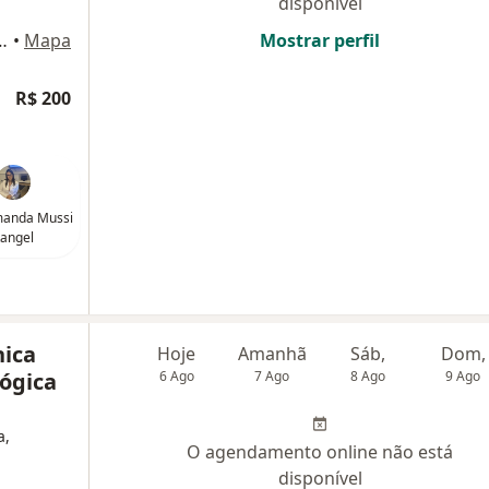
disponível
220 (Pátio Alcântara), São Gonçalo
•
Mapa
Mostrar perfil
R$ 200
manda Mussi
angel
nica
Hoje
Amanhã
Sáb,
Dom,
ógica
6 Ago
7 Ago
8 Ago
9 Ago
a,
O agendamento online não está
disponível