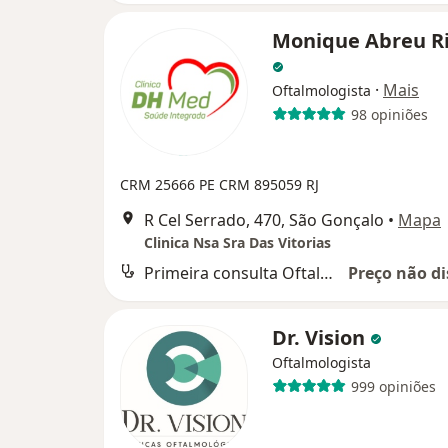
Monique Abreu Ri
·
Mais
Oftalmologista
98 opiniões
CRM 25666 PE
CRM 895059 RJ
R Cel Serrado, 470, São Gonçalo
•
Mapa
Clinica Nsa Sra Das Vitorias
Primeira consulta Oftalmologia
Preço não di
Dr. Vision
Oftalmologista
999 opiniões