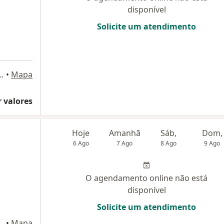
disponível
Solicite um atendimento
220 (Pátio Alcântara), São Gonçalo
•
Mapa
 valores
Hoje
Amanhã
Sáb,
Dom,
6 Ago
7 Ago
8 Ago
9 Ago
O agendamento online não está
disponível
Solicite um atendimento
220 (Pátio Alcântara), São Gonçalo
•
Mapa