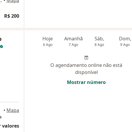
220 (Pátio Alcântara), São Gonçalo
•
Mapa
R$ 200
o
Hoje
Amanhã
Sáb,
Dom,
6 Ago
7 Ago
8 Ago
9 Ago
O agendamento online não está
disponível
Mostrar número
•
Mapa
a
 valores