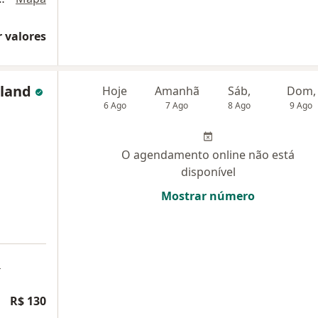
 valores
lland
Hoje
Amanhã
Sáb,
Dom,
6 Ago
7 Ago
8 Ago
9 Ago
O agendamento online não está
disponível
Mostrar número
a
R$ 130