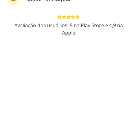
Dr. Silvio Costa Junior
Avaliação dos usuários: 5 na Play Store e 4,9 na
·
Mais
Geriatra, Médico de tráfego
Apple
178 opiniões
CRM RJ 695955
- RQE nao encontrado para (GERIATRA)
- RQE
Nº: 52942 (Médico de tráfego)
Endereço
Teleconsulta
Rua Conde de Porto Alegre 575, Duque de Caxias
•
Mapa
Clínica Convivendo
Consulta geriatria
R$ 350
Esse especialista não oferece agendamento online para esse endereço.
Solicite um atendimento