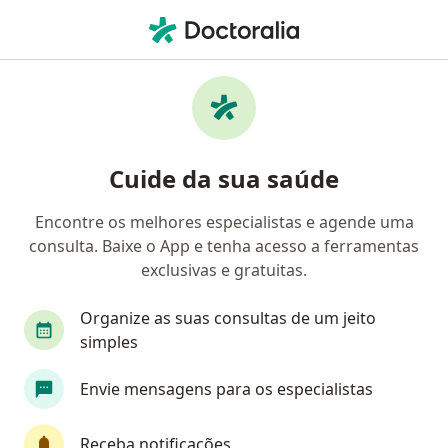
Men
Demência Vascular • Duque de Caxias, Rio de Janeiro RJ
Filtros
• 1
Convênio
Mapa
Profissionais com experiência Demência
Cuide da sua saúde
vascular, Duque de Caxias
Encontre os melhores especialistas e agende uma
consulta. Baixe o App e tenha acesso a ferramentas
Qual especialização você está procurando?
exclusivas e gratuitas.
Psiquiatra
Cardiologista
Geriatra
Mé
Organize as suas consultas de um jeito
simples
Envie mensagens para os especialistas
Receba notificações