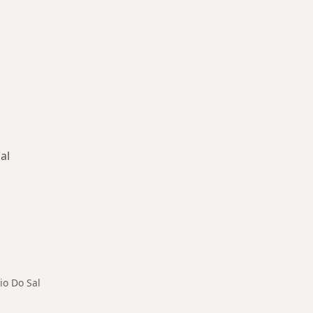
al
adas em Arroio Do Sal
io Do Sal