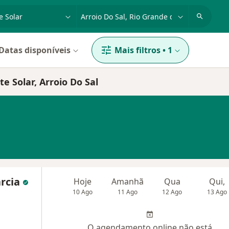
dade, doença ou nome
cidade ou região
Datas disponíveis
Mais filtros
•
1
e Solar, Arroio Do Sal
arcia
Hoje
Amanhã
Qua
Qui,
10 Ago
11 Ago
12 Ago
13 Ago
O agendamento online não está