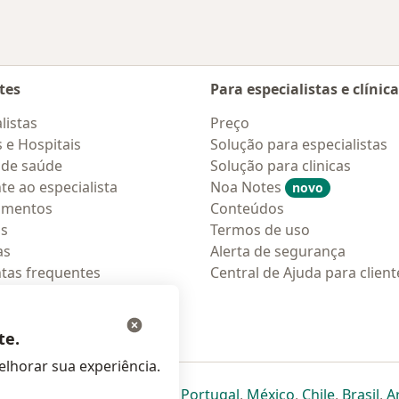
tes
Para especialistas e clínic
listas
Preço
s e Hospitais
Solução para especialistas
 de saúde
Solução para clinicas
te ao especialista
Noa Notes
novo
amentos
Conteúdos
os
Termos de uso
as
Alerta de segurança
tas frequentes
Central de Ajuda para client
ções móveis
ara pacientes
te.
lhorar sua experiência.
eparador
 novo separador
bre num novo separador
abre num novo separador
abre num novo separador
abre num novo separador
abre num novo separa
abre num novo
abre num
ab
Italia
,
Deutschland
,
Česko
,
Portugal
,
México
,
Chile
,
Brasil
,
A