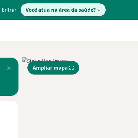
Entrar
Você atua na área da saúde?
Ampliar mapa
Sex,
Sáb,
Dom,
14 Ago
15 Ago
16 Ago