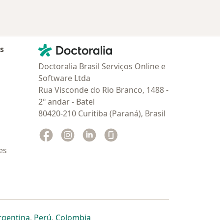
Contato
Doctoralia - Homepage
as
Doctoralia Brasil Serviços Online e
Software Ltda
Rua Visconde do Rio Branco, 1488 -
2º andar - Batel
80420-210 Curitiba (Paraná), Brasil
Facebook
abre num novo separador
Instagram
abre num novo separador
Linkedin
abre num novo separador
Glassdoor
abre num novo separador
es
dor
 separador
 novo separador
re num novo separador
abre num novo separador
abre num novo separador
abre num novo separador
rgentina
,
Perú
,
Colombia