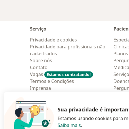
Serviço
Pacien
Privacidade e cookies
Especia
Privacidade para profissionais não
Clínica
cadastrados
Planos
Sobre nós
Pergun
Contato
Medic
Vagas
Serviç
Estamos contratando!
Termos e Condições
Doenc
Imprensa
Pergun
Lei da Igualdade Salarial
Aplica
Blog p
Sua privacidade é importan
Estamos usando cookies para me
Saiba mais
.
abre num novo s
abre num
a
Polska
,
Türkiye
,
España
,