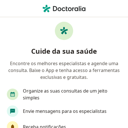
Men
Distrofias Musculares • Belém do Pará, Pará PA
Filtros
• 1
Convênio
Mapa
Profissionais com experiência Distrofias
Cuide da sua saúde
Musculares, Belém do Pará
Encontre os melhores especialistas e agende uma
consulta. Baixe o App e tenha acesso a ferramentas
Qual especialização você está procurando?
exclusivas e gratuitas.
Fisioterapeuta
Cardiologista
Médico clíni
Organize as suas consultas de um jeito
simples
Envie mensagens para os especialistas
Receba notificações