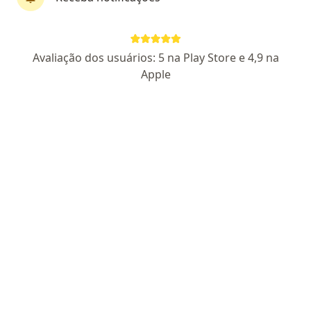
Dr. Cássio Lago
Avaliação dos usuários: 5 na Play Store e 4,9 na
·
Mais
Fisioterapeuta
Apple
CREFITO12 344511-F
Endereço 1
Endereço 2
Travessa Francisco Caldeira Castelo Branco, 1097, Belém do Pará
•
Mapa
Clínica Viver
Primeira consulta Fisioterapia
Consultar valores
Esse especialista não oferece agendamento online para esse endereço.
Solicite um atendimento