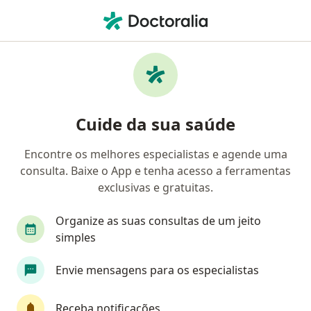
Men
Distúrbios Da Voz • Jaboatão Dos Guararapes, Pernambuco PE
Filtros
• 1
Convênio
Mapa
Profissionais com experiência Distúrbios Da
Cuide da sua saúde
Voz, Jaboatão Dos Guararapes
Encontre os melhores especialistas e agende uma
consulta. Baixe o App e tenha acesso a ferramentas
Qual especialização você está procurando?
exclusivas e gratuitas.
Otorrino
Organize as suas consultas de um jeito
simples
Envie mensagens para os especialistas
Receba notificações