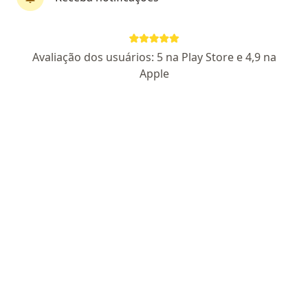
Dr. Rolando Raposo Gameiro Torres
Avaliação dos usuários: 5 na Play Store e 4,9 na
·
Mais
Otorrino
Apple
34 opiniões
CRM 9969 PE - RQE 825
Av. Bernardo Vieira de Melo, 209, Jaboatão Dos Guararapes
•
Mapa
UNO PIEDADE
Consulta Otorrinolaringologia
R$ 350
Esse especialista não oferece agendamento online para esse endereço.
Solicite um atendimento