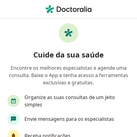
Men
Doenças Da Gengiva • Volta Redonda, Rio de Janeiro RJ
Filtros
• 1
Mapa
Profissionais com experiência Doenças Da
Cuide da sua saúde
Gengiva, Volta Redonda
Encontre os melhores especialistas e agende uma
consulta. Baixe o App e tenha acesso a ferramentas
Qual especialização você está procurando?
exclusivas e gratuitas.
Dentista
Ortodontista
Organize as suas consultas de um jeito
simples
Envie mensagens para os especialistas
Receba notificações