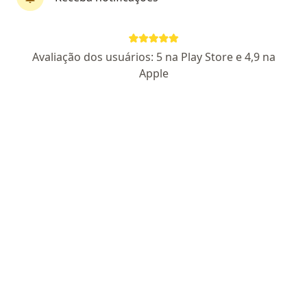
Dr. Thiago Pereira Pacheco
Avaliação dos usuários: 5 na Play Store e 4,9 na
·
Mais
Cirurgião geral, Cirurgião do aparelho digestivo
Apple
1043 opiniões
CRM: 760331- RJ | RQE Nº: 13253 | CBCD
Pacientes fiéis
Endereço
Teleconsulta
Rua Coronel Serrado 1000 (sala 1118) Zé Garoto, São Gonçalo
•
Mapa
Consultório São Gonçalo
Primeira consulta Cirurgia Geral
Preço não disponível
Esse especialista não oferece agendamento online para esse endereço.
Solicite um atendimento