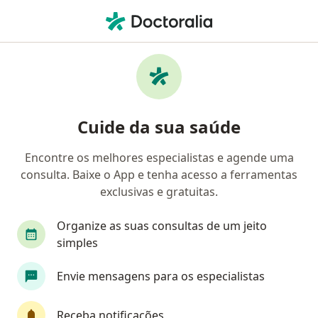
Men
Doenças Da Vesícula Biliar • São Gonçalo, Rio de Janeiro RJ
Filtros
• 1
Convênio
Mapa
Profissionais com experiência Doenças Da
Cuide da sua saúde
Vesícula Biliar, São Gonçalo
Encontre os melhores especialistas e agende uma
consulta. Baixe o App e tenha acesso a ferramentas
Qual especialização você está procurando?
exclusivas e gratuitas.
Cirurgião geral
Cardiologista
Cirurgião d
Organize as suas consultas de um jeito
simples
Envie mensagens para os especialistas
Receba notificações