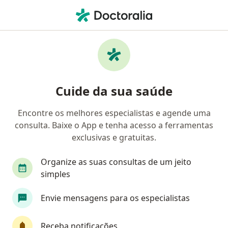
Men
Doenças Orbitárias • Sete Lagoas, Minas Gerais MG
Filtros
• 1
Convênio
Mapa
Profissionais com experiência Doenças
Cuide da sua saúde
Orbitárias, Sete Lagoas
Encontre os melhores especialistas e agende uma
consulta. Baixe o App e tenha acesso a ferramentas
Qual especialização você está procurando?
exclusivas e gratuitas.
Oftalmologista
Organize as suas consultas de um jeito
simples
Envie mensagens para os especialistas
Receba notificações