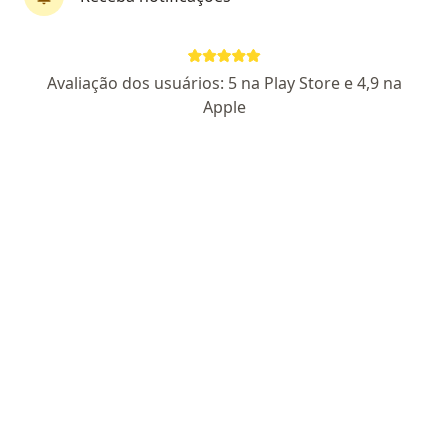
Dr. Wanes Naves
Avaliação dos usuários: 5 na Play Store e 4,9 na
·
Mais
Oftalmologista
Apple
33 opiniões
24051MG- RQE 10888
Av. Dr. Renato Azeredo, 2121, Sete Lagoas
•
Mapa
Clinica Mais Visão - Dr Wanes Naves
Primeira consulta Oftalmologia
R$ 450
Esse especialista não oferece agendamento online para esse endereço.
Solicite um atendimento