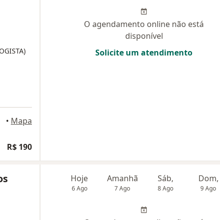
O agendamento online não está
disponível
LOGISTA)
Solicite um atendimento
•
Mapa
R$ 190
os
Hoje
Amanhã
Sáb,
Dom,
6 Ago
7 Ago
8 Ago
9 Ago