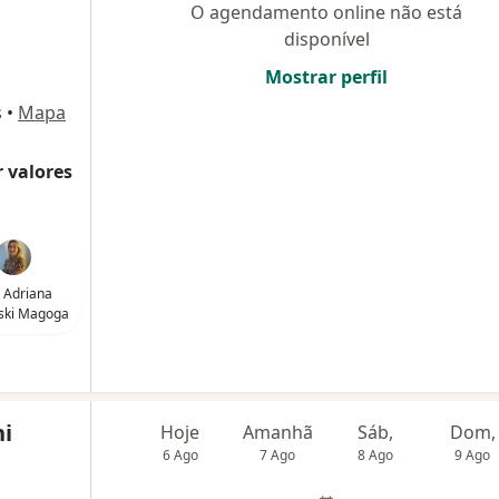
O agendamento online não está
disponível
Mostrar perfil
s
•
Mapa
 valores
 Adriana
ski Magoga
hi
Hoje
Amanhã
Sáb,
Dom,
6 Ago
7 Ago
8 Ago
9 Ago