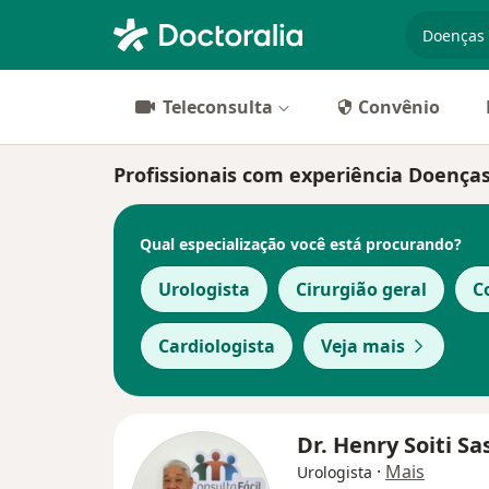
especiali
Teleconsulta
Convênio
Profissionais com experiência Doenças
Qual especialização você está procurando?
Urologista
Cirurgião geral
C
Cardiologista
Veja mais
Dr. Henry Soiti Sa
·
Mais
Urologista