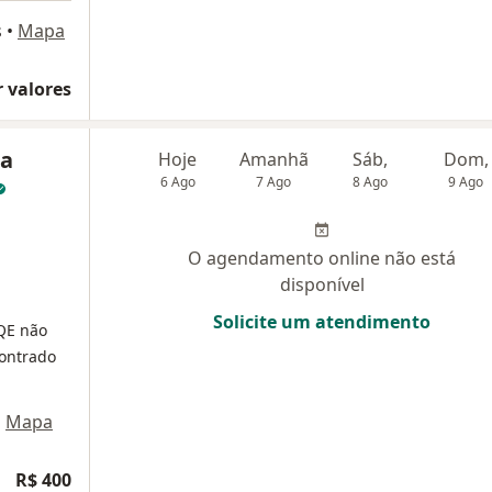
s
•
Mapa
 valores
ra
Hoje
Amanhã
Sáb,
Dom,
6 Ago
7 Ago
8 Ago
9 Ago
O agendamento online não está
disponível
Solicite um atendimento
QE não
ontrado
•
Mapa
R$ 400