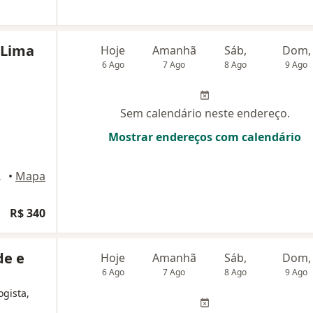
 Lima
Hoje
Amanhã
Sáb,
Dom,
6 Ago
7 Ago
8 Ago
9 Ago
Sem calendário neste endereço.
Mostrar endereços com calendário
 Cruzes
•
Mapa
R$ 340
de e
Hoje
Amanhã
Sáb,
Dom,
6 Ago
7 Ago
8 Ago
9 Ago
ogista,