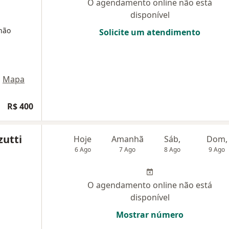
O agendamento online não está
disponível
não
Solicite um atendimento
•
Mapa
R$ 400
zutti
Hoje
Amanhã
Sáb,
Dom,
6 Ago
7 Ago
8 Ago
9 Ago
O agendamento online não está
disponível
Mostrar número