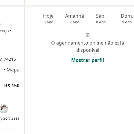
Hoje
Amanhã
Sáb,
Dom,
6 Ago
7 Ago
8 Ago
9 Ago
a,
·
scoço
O agendamento online não está
disponível
RM 74215
Mostrar perfil
•
Mapa
R$ 150
y Soiti Sasai