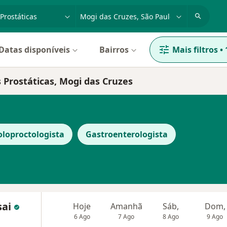
dade, doença ou nome
cidade ou região
Datas disponíveis
Bairros
Mais filtros
•
 Prostáticas, Mogi das Cruzes
oloproctologista
Gastroenterologista
sai
Hoje
Amanhã
Sáb,
Dom,
6 Ago
7 Ago
8 Ago
9 Ago