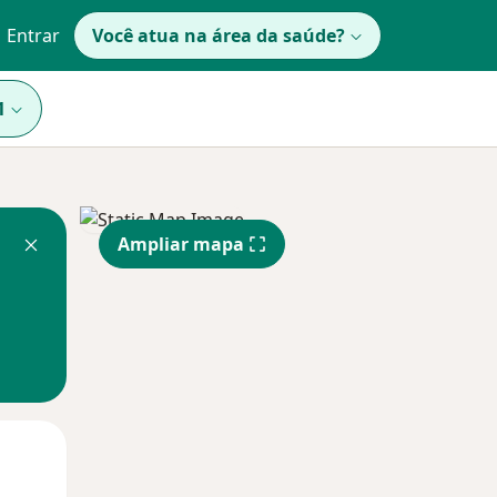
Entrar
Você atua na área da saúde?
1
Ampliar mapa
Segunda-feira
Ter,
Qua
10 Ago
11 Ago
12 Ago