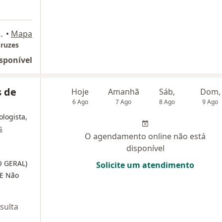
73, Mogi das Cruzes
•
Mapa
Cruzes
sponível
s de
Hoje
Amanhã
Sáb,
Dom,
6 Ago
7 Ago
8 Ago
9 Ago
ologista,
s
O agendamento online não está
disponível
O GERAL)
Solicite um atendimento
E Não
sulta