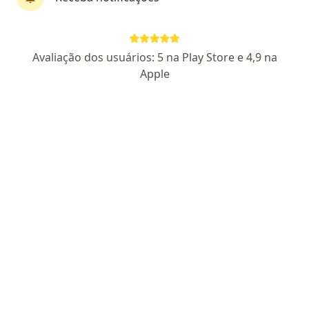
Pagamento online
Parcelamento disponível
Avaliação dos usuários: 5 na Play Store e 4,9 na
Dra. Cristina Furrati
Apple
·
Mais
Ginecologista
3 opiniões
CRM RS 54144
RQE 48567
Ginecologia pelo Hospital Ernesto Dornelles
Graduada na Faculdade Federal do Rio Grande
FURG;
Pontual; Empática
Endereço
Teleconsulta
Avenida Henrique Bier - atendimento online, São Leopoldo
•
Mapa
Dra Cristina Furrati - atendimento online
Primeira consulta ginecologia e obstetrícia
R$ 190