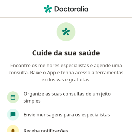
Men
Dor Na Relação Sexual • São Leopoldo, Rio Grande do Sul RS
Filtros
• 1
Convênio
Mapa
Profissionais com experiência Dor na
Cuide da sua saúde
relação sexual, São Leopoldo
Encontre os melhores especialistas e agende uma
consulta. Baixe o App e tenha acesso a ferramentas
Qual especialização você está procurando?
exclusivas e gratuitas.
Ginecologista
Fisioterapeuta
Dermatolog
Organize as suas consultas de um jeito
simples
Envie mensagens para os especialistas
Receba notificações