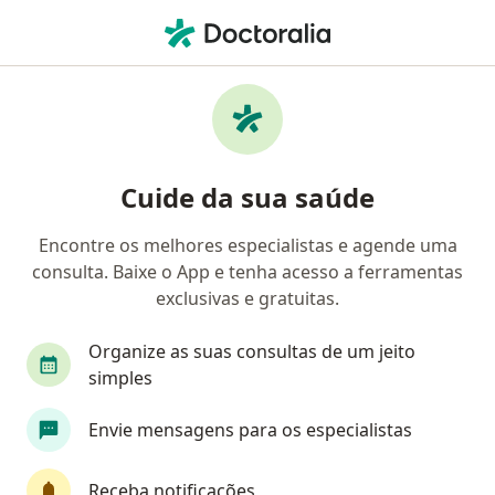
Men
Dor • Mogi Guaçu, São Paulo SP
Filtros
• 1
Convênio
Mapa
Profissionais com experiência Dor, Mogi
Cuide da sua saúde
Guaçu
Encontre os melhores especialistas e agende uma
consulta. Baixe o App e tenha acesso a ferramentas
Qual especialização você está procurando?
exclusivas e gratuitas.
Médico de família
Médico clínico geral
Gi
Organize as suas consultas de um jeito
simples
Envie mensagens para os especialistas
Receba notificações