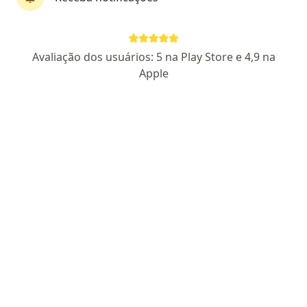
Dra. Débora de Fátima Guimarães Pinto
Avaliação dos usuários: 5 na Play Store e 4,9 na
·
Mais
Psicóloga
Apple
46 opiniões
CRP 06/41358
Endereço
Teleconsulta
Rua Goiânia, 251, Mogi Guaçu
•
Mapa
Consulta Presencial - Débora de Fátima Guimarães Pinto
Primeira consulta psicologia
R$ 400
Esse especialista não oferece agendamento online para esse endereço.
Solicite um atendimento