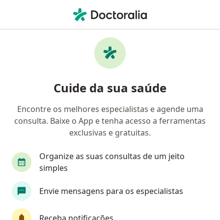
Men
Entropio • Sete Lagoas, Minas Gerais MG
Filtros
• 1
Convênio
Mapa
Profissionais com experiência Entropio, Sete
Cuide da sua saúde
Lagoas
Encontre os melhores especialistas e agende uma
consulta. Baixe o App e tenha acesso a ferramentas
Qual especialização você está procurando?
exclusivas e gratuitas.
Oftalmologista
Organize as suas consultas de um jeito
simples
Envie mensagens para os especialistas
Receba notificações