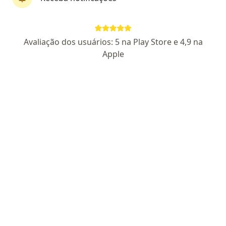
Dr. Wanes Naves
Avaliação dos usuários: 5 na Play Store e 4,9 na
·
Mais
Oftalmologista
Apple
33 opiniões
24051MG- RQE 10888
Av. Dr. Renato Azeredo, 2121, Sete Lagoas
•
Mapa
Clinica Mais Visão - Dr Wanes Naves
Primeira consulta Oftalmologia
R$ 450
Esse especialista não oferece agendamento online para esse endereço.
Solicite um atendimento