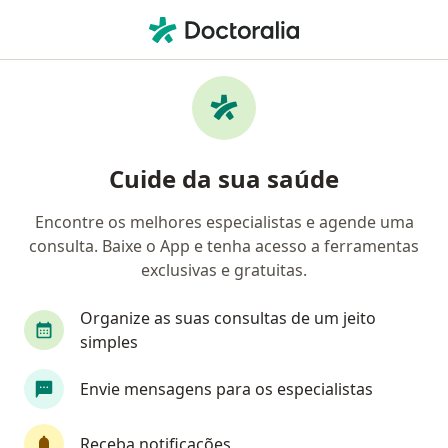
Men
Epilepsia • São João Da Boa Vista, São Paulo SP
Filtros
• 1
Convênio
Mapa
Profissionais com experiência Epilepsia, São
Cuide da sua saúde
João Da Boa Vista
Encontre os melhores especialistas e agende uma
consulta. Baixe o App e tenha acesso a ferramentas
Qual especialização você está procurando?
exclusivas e gratuitas.
Neurologista
Médico clínico geral
Organize as suas consultas de um jeito
simples
Envie mensagens para os especialistas
Receba notificações