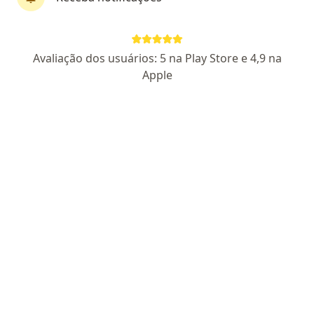
Dr. André Luiz Lopes Cardoso Campos
Avaliação dos usuários: 5 na Play Store e 4,9 na
·
Mais
Neurologista
Apple
89 opiniões
CRM SP 162901
| RQE Neurologista Nº: 71461
R. Nagib Miguel 3116, São João Da Boa Vista
•
Mapa
Synapse Neurologia
Primeira consulta neurologia
R$ 400
Esse especialista não oferece agendamento online para esse endereço.
Solicite um atendimento