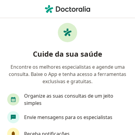
Men
Escoliose • Rio Grande, Rio Grande do Sul RS
Filtros
• 1
Convênio
Mapa
Profissionais com experiência Escoliose, Rio
Cuide da sua saúde
Grande
Encontre os melhores especialistas e agende uma
consulta. Baixe o App e tenha acesso a ferramentas
Qual especialização você está procurando?
exclusivas e gratuitas.
Fisioterapeuta
Ortopedista - Traumatologista
Organize as suas consultas de um jeito
simples
Envie mensagens para os especialistas
Receba notificações