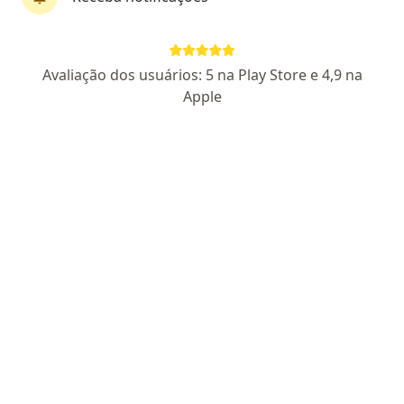
Dr. Rodrigo Ferro Feijo
Avaliação dos usuários: 5 na Play Store e 4,9 na
·
Mais
Ortopedista - traumatologista
Apple
82 opiniões
CRM 35.406
RQE 31.210
TEOT 15.489
R. Quinze de Novembro 1100, Pelotas
•
Mapa
Clinica Clinicanp - Pelotas
Consulta ortopedia e traumatologia
R$ 350
Esse especialista não oferece agendamento online para esse endereço.
Solicite um atendimento