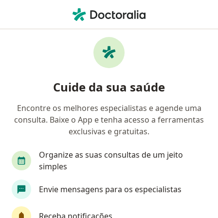
Men
Esôfago De Barrett • Santo André, SP
Filtros
• 1
Convênio
Mapa
Profissionais com experiência Esôfago De
Cuide da sua saúde
Barrett, Santo André, SP
Encontre os melhores especialistas e agende uma
consulta. Baixe o App e tenha acesso a ferramentas
Qual especialização você está procurando?
exclusivas e gratuitas.
Cirurgião do aparelho digestivo
Gastroenterol
Organize as suas consultas de um jeito
simples
Envie mensagens para os especialistas
Receba notificações