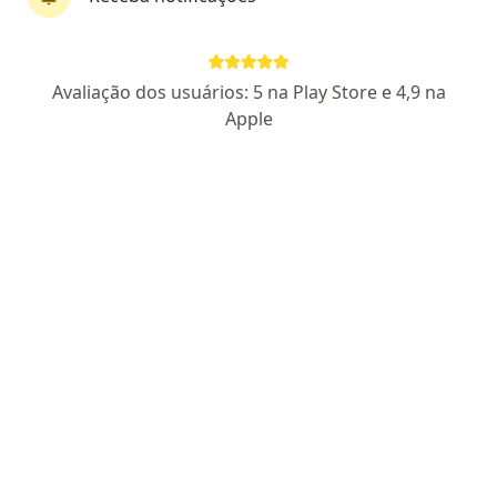
Dra. Mariana Rufino
Avaliação dos usuários: 5 na Play Store e 4,9 na
Gastroenterologista
Apple
19 opiniões
CRM SP 189625
- RQE não encontrado para gastroenterologia
Endereço
Teleconsulta
Rua das Figueiras, 398, Santo André
•
Mapa
Clínica Valensia
Consulta Gastroenterologia
R$ 500
Esse especialista não oferece agendamento online para esse endereço.
Solicite um atendimento