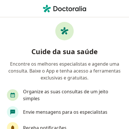
Men
Falência Renal • Montes Claros, Minas Gerais MG
Filtros
• 1
Mapa
Profissionais com experiência Falência
Cuide da sua saúde
Renal, Montes Claros
Encontre os melhores especialistas e agende uma
consulta. Baixe o App e tenha acesso a ferramentas
Qual especialização você está procurando?
exclusivas e gratuitas.
Nefrologista
Pediatra
Médico clínico gera
Organize as suas consultas de um jeito
simples
Envie mensagens para os especialistas
Receba notificações