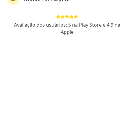
Dra. Gina Tanúria Guerra da Cruz
Avaliação dos usuários: 5 na Play Store e 4,9 na
Nefrologista
Apple
160 opiniões
CRM: 31493-MG
RQE DE NEFROLOGIA(NÃO ENCONTRADO)
Pacientes fiéis
Endereço
Teleconsulta
R. Tupinambás, 13, Montes Claros
•
Mapa
Clínica Aliviar
Avaliação de cistos renais
R$ 500
Esse especialista não oferece agendamento online para esse endereço.
Solicite um atendimento