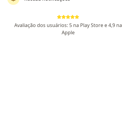
Dra. Tatiana Mendes Moreira
Avaliação dos usuários: 5 na Play Store e 4,9 na
Dentista
Apple
CRO 2676
TRAVESSA DOM PEDRO I, 636, EDIFICIO IRMÃO MARTINS-ESQUINA COM SENADOR LEMOS. UMARIZAL, Belém do Pará
•
Mapa
CONSULTÓRIO DRA. TATIANA MENDES MOREIRA
Primeira consulta Odontológica
R$ 200
Esse especialista não oferece agendamento online para esse endereço.
Solicite um atendimento