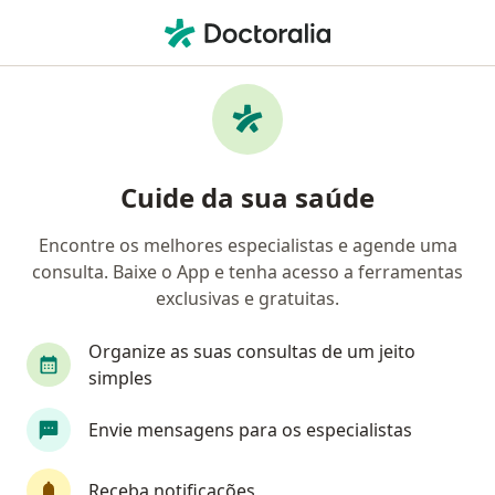
Men
Falha De Prótese • Belém do Pará, Pará PA
Filtros
• 1
Convênio
Mapa
Profissionais com experiência Falha de
Cuide da sua saúde
prótese, Belém do Pará
Encontre os melhores especialistas e agende uma
consulta. Baixe o App e tenha acesso a ferramentas
Qual especialização você está procurando?
exclusivas e gratuitas.
Dentista
Organize as suas consultas de um jeito
simples
Envie mensagens para os especialistas
Receba notificações