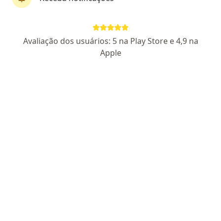
Dr. Alvaro José Faria de Souza
Avaliação dos usuários: 5 na Play Store e 4,9 na
·
Mais
Cirurgião do aparelho digestivo, Cirurgião geral
Apple
25 opiniões
CRM SP 141728
RQE Nº: 110139
RQE Nº: 110138
Endereço 1
Endereço 2
Teleconsulta
Alameda Caulim, 115, São Caetano do Sul
•
Mapa
La Gracia Clínica Médica
Primeira consulta Cirurgia do Aparelho Digestivo
Consultar valores
Esse especialista não oferece agendamento online para esse endereço.
Solicite um atendimento