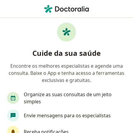
Men
Hernia • São Caetano do Sul, São Paulo SP
Filtros
• 1
Convênio
Mapa
Profissionais com experiência Hernia, São
Cuide da sua saúde
Caetano do Sul
Encontre os melhores especialistas e agende uma
consulta. Baixe o App e tenha acesso a ferramentas
Qual especialização você está procurando?
exclusivas e gratuitas.
Cirurgião do aparelho digestivo
Cirurgião gera
Organize as suas consultas de um jeito
simples
Envie mensagens para os especialistas
Receba notificações