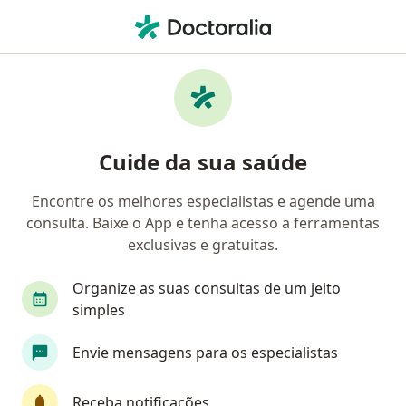
Men
Hipermetropia • Nova Iguaçu, Rio de Janeiro RJ
Filtros
• 1
Convênio
Mapa
Profissionais com experiência
Cuide da sua saúde
Hipermetropia, Nova Iguaçu
Encontre os melhores especialistas e agende uma
consulta. Baixe o App e tenha acesso a ferramentas
Qual especialização você está procurando?
exclusivas e gratuitas.
Oftalmologista
Generalista
Organize as suas consultas de um jeito
simples
Envie mensagens para os especialistas
Receba notificações