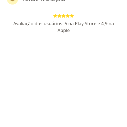
Dra. Rafaela Goulart
Avaliação dos usuários: 5 na Play Store e 4,9 na
·
Mais
Oftalmologista
Apple
56 opiniões
CRM RJ 1137174
RQE DE OFTALMOLOGIA(NÃO ENCONTRADO
)
Avenida Governador Amaral Peixoto 492, Lojas 30-33, Nova Iguaçu
•
Mapa
Dr. Vision
Cirurgia Do Pterigio
Consultar valores
Esse especialista não oferece agendamento online para esse endereço.
Solicite um atendimento