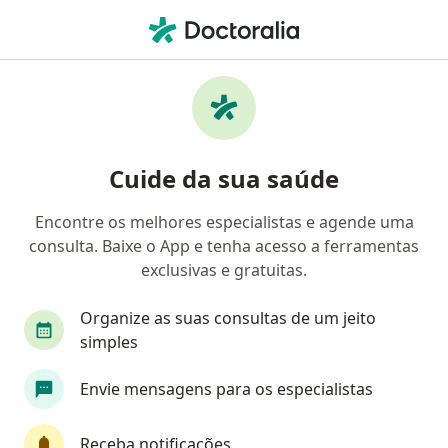
Men
Hipersensibilidade Alimentar • Campo Grande, Mato Grosso do Sul MS
Filtros
• 1
Convênio
Mapa
Profissionais com experiência
Cuide da sua saúde
Hipersensibilidade Alimentar, Campo
Grande
Encontre os melhores especialistas e agende uma
consulta. Baixe o App e tenha acesso a ferramentas
Qual especialização você está procurando?
exclusivas e gratuitas.
Nutricionista
Nutrólogo
Organize as suas consultas de um jeito
simples
Envie mensagens para os especialistas
Receba notificações