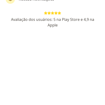
Avaliação dos usuários: 5 na Play Store e 4,9 na
Dra. Bruna R Fedossi
Apple
·
Mais
Nutricionista
21 opiniões
CRN 48558
Endereço 1
Endereço 2
Teleconsulta
Avenida Afonso Pena, 5723 - sala 1504, Campo Grande
•
Mapa
Dra. Bruna Reginatto Fedossi NUTRIÇÃO
Consulta de nutrição
R$ 350
Esse especialista não oferece agendamento online para esse endereço.
Solicite um atendimento