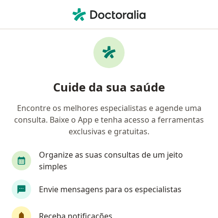
Men
Hipertireoidismo • Praia Grande, São Paulo SP
Filtros
• 1
Convênio
Mapa
Profissionais com experiência
Cuide da sua saúde
Hipertireoidismo, Praia Grande
Encontre os melhores especialistas e agende uma
consulta. Baixe o App e tenha acesso a ferramentas
Qual especialização você está procurando?
exclusivas e gratuitas.
Endocrinologista
Médico clínico geral
Der
Organize as suas consultas de um jeito
simples
Envie mensagens para os especialistas
Receba notificações