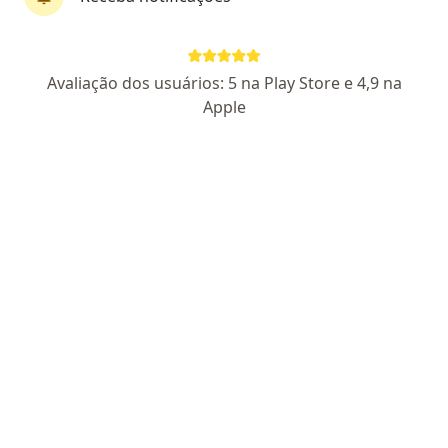
Dra. Jessica Rosenberger
Avaliação dos usuários: 5 na Play Store e 4,9 na
·
Endocrinologista, Médica de família, Médica clínica geral
Apple
Mais
164 opiniões
CRM SP 199144
- RQE não encontrado para Endocrinologia
-
RQE não encontrado para Medicina da Família
Especialista em TRH menopausa, trânsgenero (a)
Pós Graduada em Endocrinologia & Metabologia
Pontual, empática, individualidade com o paciente
Endereço 1
Endereço 2
Teleconsulta
Avenida Brasil 600, SALA 913, BOQUEIRÃO, Praia Grande
•
Mapa
ENDONUTRI SAÚDE E BEM ESTAR (Consultório particular - atendimento personalizado)