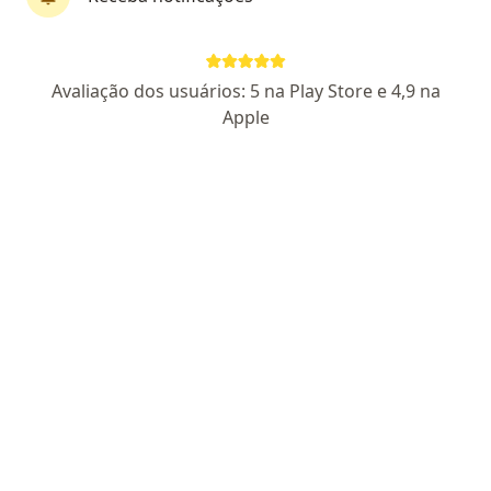
Jhenifer Pinto Gattermann .
Avaliação dos usuários: 5 na Play Store e 4,9 na
·
Mais
Fisioterapeuta
Apple
1 opinião
CREFITO 385843-F
Rua Coronel Marcelino 40, Canoas
•
Mapa
Acolhe Clínica multidisciplinar
Consulta Fisioterapia
R$ 210
Esse especialista não oferece agendamento online para esse endereço.
Solicite um atendimento