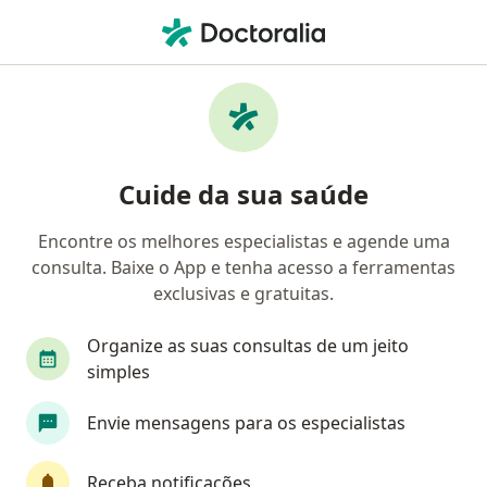
Men
Hipotonia Muscular • Porto Alegre, Rio Grande do Sul RS
Filtros
• 1
Convênio
Mapa
Profissionais com experiência Hipotonia
Cuide da sua saúde
Muscular, Porto Alegre
Encontre os melhores especialistas e agende uma
consulta. Baixe o App e tenha acesso a ferramentas
Qual especialização você está procurando?
exclusivas e gratuitas.
Fisioterapeuta
Fonoaudiólogo
Nutricioni
Organize as suas consultas de um jeito
simples
Envie mensagens para os especialistas
Receba notificações