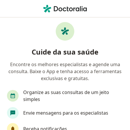
Men
Intolerâncias Alimentares • Ribeirão Preto, São Paulo SP
Filtros
• 1
Convênio
Mapa
Profissionais com experiência Intolerâncias
Cuide da sua saúde
alimentares, Ribeirão Preto
Encontre os melhores especialistas e agende uma
consulta. Baixe o App e tenha acesso a ferramentas
Qual especialização você está procurando?
exclusivas e gratuitas.
Nutricionista
Gastroenterologista
Pediat
Organize as suas consultas de um jeito
simples
Envie mensagens para os especialistas
Receba notificações