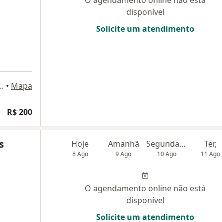
O agendamento online não está
disponível
Solicite um atendimento
da Rocha 1511, Fortaleza
•
Mapa
R$ 200
s
Hoje
Amanhã
Segunda-feira
Ter,
8 Ago
9 Ago
10 Ago
11 Ago
O agendamento online não está
disponível
Solicite um atendimento