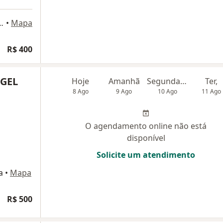
da Rocha 1511, Fortaleza
•
Mapa
R$ 400
RGEL
Hoje
Amanhã
Segunda-feira
Ter,
8 Ago
9 Ago
10 Ago
11 Ago
O agendamento online não está
disponível
Solicite um atendimento
a
•
Mapa
R$ 500