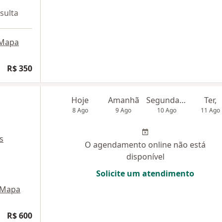
sulta
Mapa
R$ 350
Hoje
Amanhã
Segunda-feira
Ter,
8 Ago
9 Ago
10 Ago
11 Ago
s
O agendamento online não está
disponível
Solicite um atendimento
Mapa
R$ 600