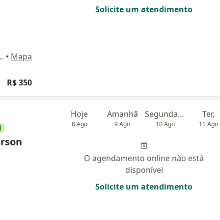
Solicite um atendimento
da Rocha 409, Fortaleza
•
Mapa
R$ 350
Hoje
Amanhã
Segunda-feira
Ter,
8 Ago
9 Ago
10 Ago
11 Ago
l
erson
O agendamento online não está
disponível
Solicite um atendimento