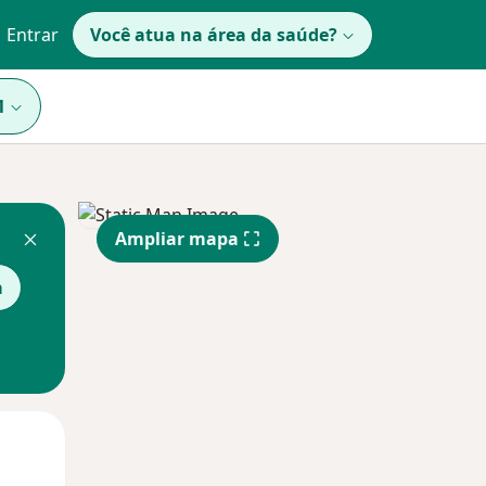
Entrar
Você atua na área da saúde?
1
Ampliar mapa
a
Qua
Qui,
Sex,
12 Ago
13 Ago
14 Ago