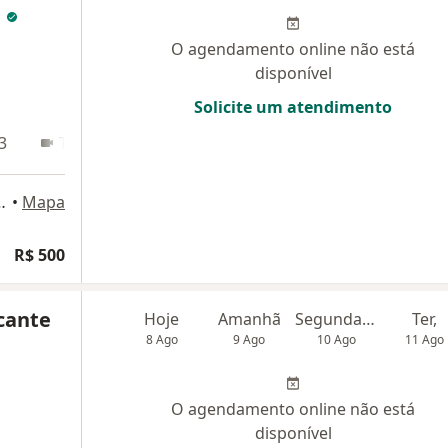
a
O agendamento online não está
disponível
Solicite um atendimento
3
Teleconsulta
20- Edson Queiroz, Fortaleza
•
Mapa
R$ 500
lcante
Hoje
Amanhã
Segunda-feira
Ter,
8 Ago
9 Ago
10 Ago
11 Ago
O agendamento online não está
disponível