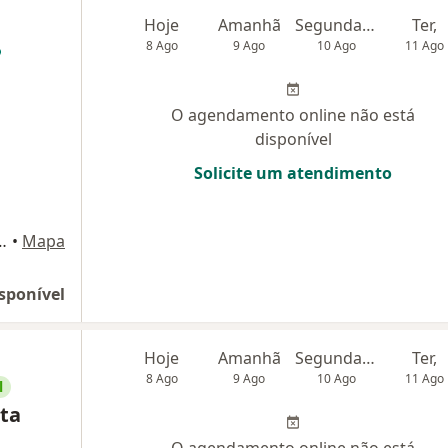
Hoje
Amanhã
Segunda-feira
Ter,
8 Ago
9 Ago
10 Ago
11 Ago
O agendamento online não está
disponível
Solicite um atendimento
776 - loja 03, Fortaleza
•
Mapa
sponível
Hoje
Amanhã
Segunda-feira
Ter,
8 Ago
9 Ago
10 Ago
11 Ago
l
ota