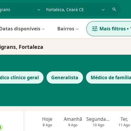
dade, doença ou nome
cidade ou região
Datas disponíveis
Bairros
Mais filtros
•
igrans, Fortaleza
ico clínico geral
Generalista
Médico de famíli
Hoje
Amanhã
Segunda-feira
Ter,
8 Ago
9 Ago
10 Ago
11 Ago
l