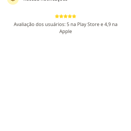
Dra. Nubia Schierling
Avaliação dos usuários: 5 na Play Store e 4,9 na
·
Mais
Infectologista
Apple
48 opiniões
CRM PR 44280
RQE 34549
Endereço
Teleconsulta
TELECONSULTA, Vitória
•
Mapa
Centro Médico São francisco
Consulta Infectologia
R$ 350
Esse especialista não oferece agendamento online para esse endereço.
Solicite um atendimento