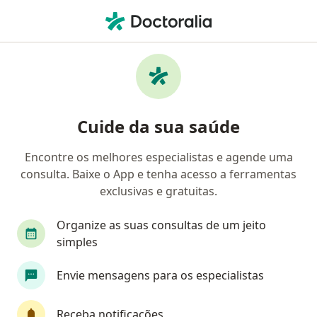
Men
Leptospirose • Vitória, Espírito Santo ES
Filtros
• 1
Convênio
Mapa
Profissionais com experiência Leptospirose,
Cuide da sua saúde
Vitória
Encontre os melhores especialistas e agende uma
consulta. Baixe o App e tenha acesso a ferramentas
Qual especialização você está procurando?
exclusivas e gratuitas.
Infectologista
Pediatra
Infectologista ped
Organize as suas consultas de um jeito
simples
Envie mensagens para os especialistas
Receba notificações