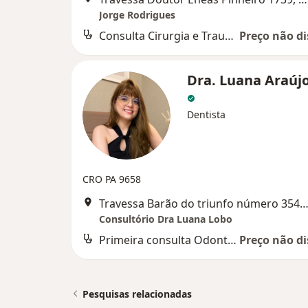
Jorge Rodrigues
Consulta Cirurgia e Traumatologia Buco-maxilo-facial
Preço não di
Dra. Luana Araúj
Dentista
CRO PA 9658
Travessa Barão do triunfo número 3540 entre Almirante Barroso e João Paulo II. Edifício Infinity , Sala 1807 - 18° Andar . Bairro: Marco, B
Consultório Dra Luana Lobo
Primeira consulta Odontológica
Preço não di
Pesquisas relacionadas