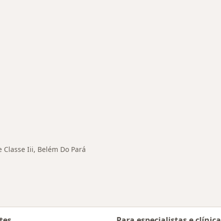
nadas em Belém do Pará
 Classe Iii, Belém Do Pará
tes
Para especialistas e clínic