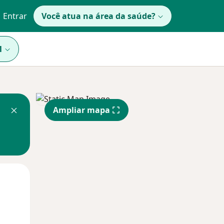
Entrar
Você atua na área da saúde?
1
Ampliar mapa
Segunda-feira
Ter,
Qua
10 Ago
11 Ago
12 Ago