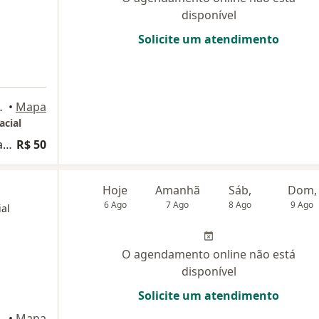
disponível
Solicite um atendimento
6, Belém do Pará
•
Mapa
acial
Cirurgia Ortognatica para Maxilar ou Maxilomandibular
R$ 50
Hoje
Amanhã
Sáb,
Dom,
6 Ago
7 Ago
8 Ago
9 Ago
ial
O agendamento online não está
disponível
Solicite um atendimento
•
Mapa