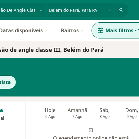
dade, doença ou nome
cidade ou região
Datas disponíveis
Bairros
Mais filtros
•
ão de angle classe III, Belém do Pará
tista
Hoje
Amanhã
Sáb,
Dom,
6 Ago
7 Ago
8 Ago
9 Ago
al,
O agendamento online não está