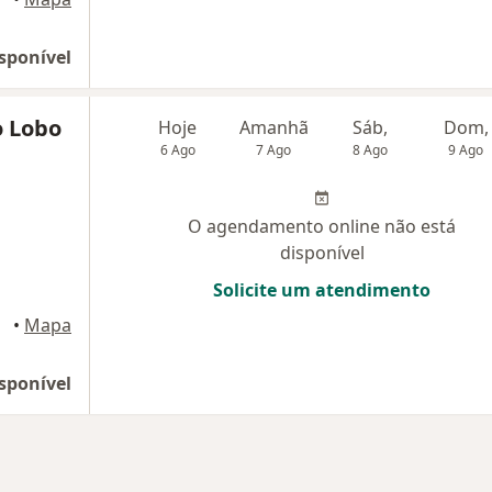
sponível
o Lobo
Hoje
Amanhã
Sáb,
Dom,
6 Ago
7 Ago
8 Ago
9 Ago
O agendamento online não está
disponível
Solicite um atendimento
elém do Pará
•
Mapa
sponível