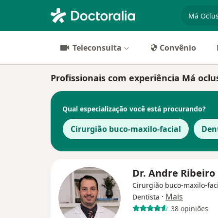
especiali
Teleconsulta
Convênio
Profissionais com experiência Má oclus
Qual especialização você está procurando?
Cirurgião buco-maxilo-facial
Den
Dr. Andre Ribeiro
Cirurgião buco-maxilo-faci
·
Mais
Dentista
38 opiniões