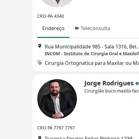
CRO-PA 4340
Endereço
Teleconsulta
Rua Municipalidade 985 - Sala 131
INCOM - Instituto de Cirurgia Oral e Maxilof
Jorge Rodrigues
Cirurgião buco-maxilo-fac
CRO PA 7797
7797
Travessa Doutor Enéas Pinheiro 1739, Belém do Pará