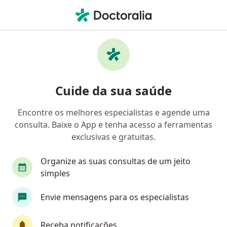
Men
Má Oclusão De Angle Classe Iii • São José dos Campos, São Paulo SP
Filtros
• 1
Convênio
Mapa
Profissionais com experiência Má oclusão
Cuide da sua saúde
de angle classe III, São José dos Campos
Encontre os melhores especialistas e agende uma
consulta. Baixe o App e tenha acesso a ferramentas
Qual especialização você está procurando?
exclusivas e gratuitas.
Cirurgião buco-maxilo-facial
Dentista
Cir
Organize as suas consultas de um jeito
simples
Envie mensagens para os especialistas
Receba notificações