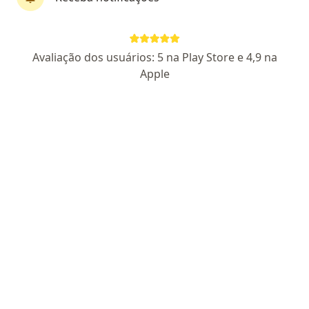
Perfil novo
Avaliação dos usuários: 5 na Play Store e 4,9 na
Dra. Fany Martins
Apple
·
Mais
Dentista
CRO SP-CD-51271
Avenida Dr. João Guilhermino, 261, São José dos Campos
•
Mapa
Consultório particular
Primeira consulta Odontológica
R$ 100
Esse especialista não oferece agendamento online para esse endereço.
Solicite um atendimento