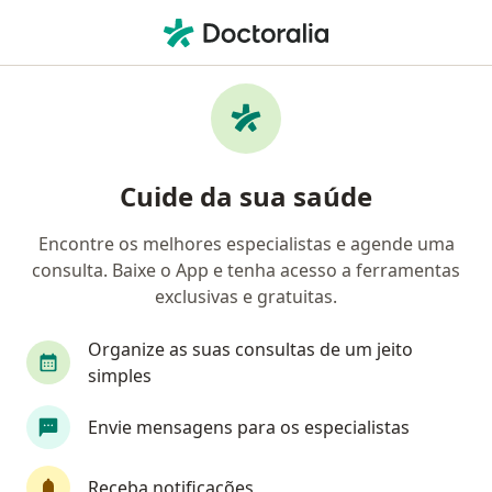
Men
Neoplasias Faciais • Salvador, Bahia BA
Filtros
• 1
Convênio
Mapa
Profissionais com experiência Neoplasias
Cuide da sua saúde
Faciais, Salvador
Encontre os melhores especialistas e agende uma
consulta. Baixe o App e tenha acesso a ferramentas
Qual especialização você está procurando?
exclusivas e gratuitas.
Cirurgião de cabeça e pescoço
Oncologista
Organize as suas consultas de um jeito
simples
Envie mensagens para os especialistas
Receba notificações