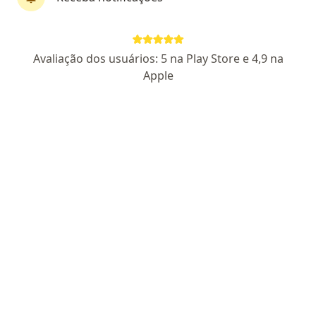
Dr. Adriano Santana Fonseca
Avaliação dos usuários: 5 na Play Store e 4,9 na
Otorrino, Cirurgião de cabeça e pescoço, Cirurgião cranio-
Apple
·
Mais
maxilo-facial
127 opiniões
CRM BA 15400
RQE Nº: 4688
RQE Nº: 16776
RQE Nº: 8068
Endereço 1
Endereço 2
Endereço 3
Av. Juracy Magalhães Júnior 2096 - sala 510, Salvador
•
Mapa
NOEV - Centro Medico Hospital Alianca
Consulta particular
R$ 800
Esse especialista não oferece agendamento online para esse endereço.
Solicite um atendimento