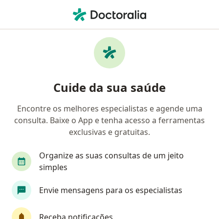
Men
Neoplasias Hipofisárias • Porto Alegre, Rio Grande do Sul RS
Filtros
• 1
Convênio
Mapa
Profissionais com experiência Neoplasias
Cuide da sua saúde
Hipofisárias, Porto Alegre
Encontre os melhores especialistas e agende uma
consulta. Baixe o App e tenha acesso a ferramentas
Qual especialização você está procurando?
exclusivas e gratuitas.
Neurocirurgião
Radioterapeuta
Intensivi
Organize as suas consultas de um jeito
simples
Envie mensagens para os especialistas
Receba notificações