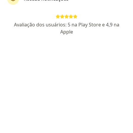
Dr. Erion Junior de Andrade
Avaliação dos usuários: 5 na Play Store e 4,9 na
·
Mais
Neurocirurgião
Apple
24 opiniões
CRM RS 41263
- RQE Nº: 44841
Endereço 1
Endereço 2
Teleconsulta
Av. Independência 75, Porto Alegre
•
Mapa
Hospital Nora Teixeira
Consulta neurocirurgia
a partir de r$ 500
Esse especialista não oferece agendamento online para esse endereço.
Solicite um atendimento