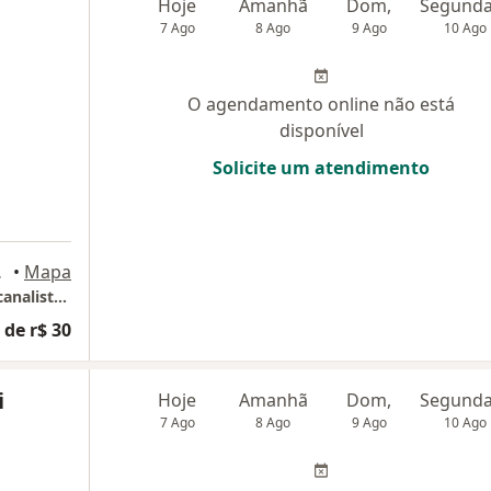
Hoje
Amanhã
Dom,
7 Ago
8 Ago
9 Ago
10 Ago
O agendamento online não está
disponível
Solicite um atendimento
do Campo
•
Mapa
Consultório Victor Macedo - Psicólogo e Psicanalista | TeleConsulta
 de r$ 30
i
Hoje
Amanhã
Dom,
7 Ago
8 Ago
9 Ago
10 Ago