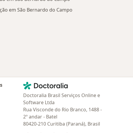
ação em São Bernardo do Campo
Doenças relacionadas em São Bernardo do Campo
Contato
Doctoralia - Homepage
as
Doctoralia Brasil Serviços Online e
Software Ltda
Rua Visconde do Rio Branco, 1488 -
2º andar - Batel
80420-210 Curitiba (Paraná), Brasil