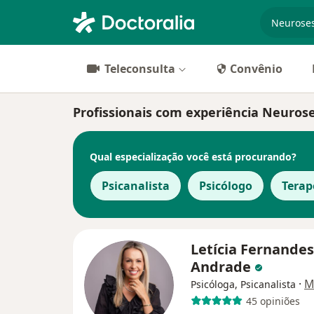
especiali
Teleconsulta
Convênio
Profissionais com experiência Neuros
Qual especialização você está procurando?
Psicanalista
Psicólogo
Tera
Letícia Fernandes
Andrade
·
M
Psicóloga, Psicanalista
45 opiniões