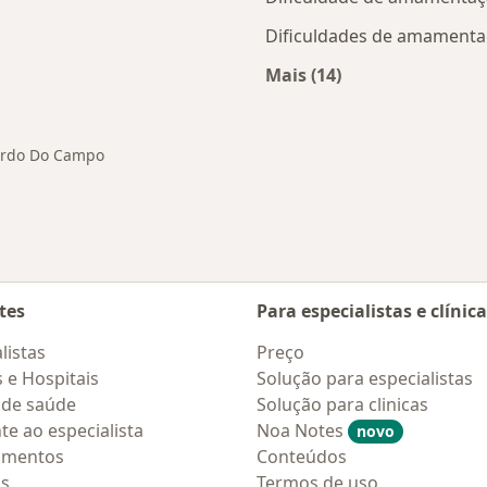
Dificuldades de amament
Mais (14)
s São Bernardo do Campo
Mais na categoria: 
nardo Do Campo
tes
Para especialistas e clínic
listas
Preço
s e Hospitais
Solução para especialistas
 de saúde
Solução para clinicas
te ao especialista
Noa Notes
novo
amentos
Conteúdos
os
Termos de uso