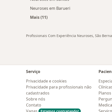
Neuroses em Barueri
Mais (11)
Mais na categoria: Cidades próxima
Profissionais Com Experiência Neuroses, São Ber
Serviço
Pacien
Privacidade e cookies
Especia
Privacidade para profissionais não
Clínica
cadastrados
Planos
Sobre nós
Pergun
Contato
Medic
Vagas
Serviç
Estamos contratando!