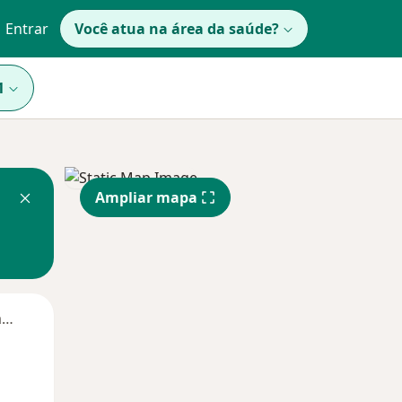
Entrar
Você atua na área da saúde?
1
Ampliar mapa
Segunda-feira
Ter,
Qua
Qui,
11 Ago
12 Ago
13 Ago