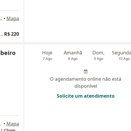
a 140, São Bernardo do Campo
•
Mapa
erapias Complementares e Alternativas
R$ 220
ibeiro
Hoje
Amanhã
Dom,
7 Ago
8 Ago
9 Ago
10 Ago
O agendamento online não está
disponível
Solicite um atendimento
ernardo do Campo
•
Mapa
Para agendamento de consultas presenciais ( Chamar via whatsapp 11 9 8883 9330)