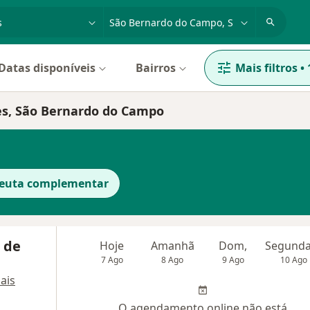
dade, doença ou nome
cidade ou região
Datas disponíveis
Bairros
Mais filtros
•
es, São Bernardo do Campo
peuta complementar
 de
Hoje
Amanhã
Dom,
7 Ago
8 Ago
9 Ago
10 Ago
ais
O agendamento online não está