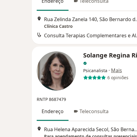
Endereço
Teleconsulta
Rua Zelinda Zanel
Clínica Castro
Consulta T
Solange Regina R
·
Mais
Psicanalista
6 opiniões
RNTP 8687479
Endereço
Teleconsulta
Rua Helena Aparecida Secol, São B