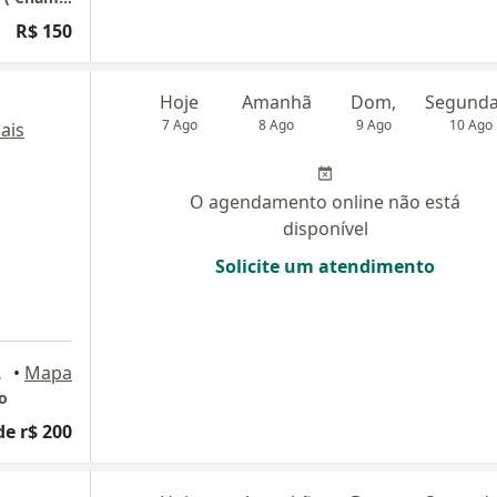
R$ 150
Hoje
Amanhã
Dom,
7 Ago
8 Ago
9 Ago
10 Ago
ais
O agendamento online não está
disponível
Solicite um atendimento
do Campo
•
Mapa
o
de r$ 200