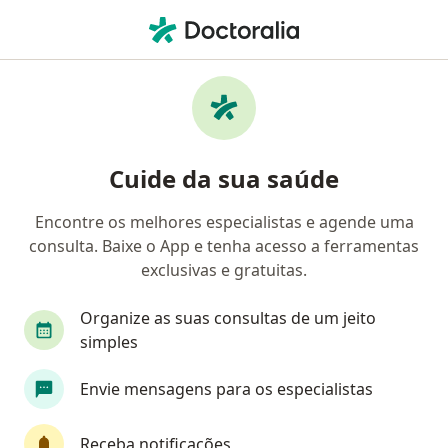
Men
Odontalgia • Duque de Caxias, Rio de Janeiro RJ
Filtros
• 1
Convênio
Mapa
Profissionais com experiência Odontalgia,
Cuide da sua saúde
Duque de Caxias
Encontre os melhores especialistas e agende uma
consulta. Baixe o App e tenha acesso a ferramentas
Qual especialização você está procurando?
exclusivas e gratuitas.
Dentista
Médico clínico geral
Odontopedi
Organize as suas consultas de um jeito
simples
Envie mensagens para os especialistas
Receba notificações