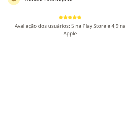
Pagamento online
Avaliação dos usuários: 5 na Play Store e 4,9 na
Dra. Andresa Moraes
Apple
·
Mais
Dentista
299 opiniões
CRO RJ 28987
Pacientes fiéis
Endereço
Teleconsulta
Rua Conde de Porto Alegre, 477, Duque de Caxias
•
Mapa
Clinica Dra Andresa - Duque de Caxias
Consulta Odontológica
R$ 250
Esse especialista não oferece agendamento online para esse endereço.