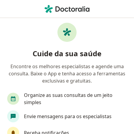
Men
Pneumonia Viral • Passo Fundo, Rio Grande do Sul RS
Filtros
• 1
Convênio
Mapa
Profissionais com experiência Pneumonia
Cuide da sua saúde
Viral, Passo Fundo
Encontre os melhores especialistas e agende uma
consulta. Baixe o App e tenha acesso a ferramentas
Qual especialização você está procurando?
exclusivas e gratuitas.
Geriatra
Fisioterapeuta
Fonoaudiólogo
Organize as suas consultas de um jeito
simples
Envie mensagens para os especialistas
Receba notificações