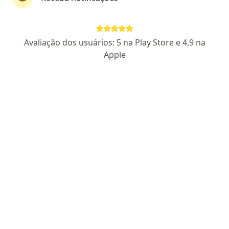
Dra. Jaqueline Machado
Avaliação dos usuários: 5 na Play Store e 4,9 na
Geriatra
Apple
102 opiniões
CRM RS 44850
RQE Nº: 41405
Endereço 1
Endereço 2
Teleconsulta
Rua Uruguai 1932 - Sala 202, Edifício Medical Care, Passo Fundo
•
Mapa
Signore Clínica de Envelhecimento Humano
Consulta geriatria
R$ 520
Esse especialista não oferece agendamento online para esse endereço.
Solicite um atendimento