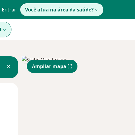
Entrar
Você atua na área da saúde?
1
Ampliar mapa
Qua
Qui,
Sex,
12 Ago
13 Ago
14 Ago