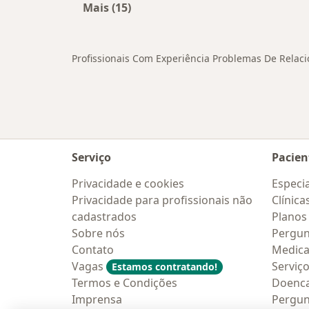
Mais (15)
Mais na categoria: Cidades próximas
Profissionais Com Experiência Problemas De Relaci
Serviço
Pacien
Privacidade e cookies
Especia
Privacidade para profissionais não
Clínica
cadastrados
Planos
Sobre nós
Pergun
Contato
Medic
Vagas
Serviç
Estamos contratando!
Termos e Condições
Doenc
Imprensa
Pergun