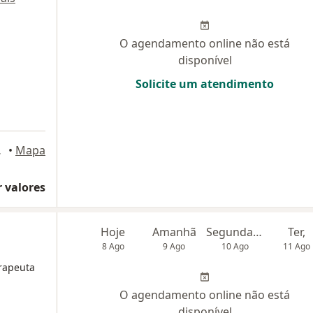
O agendamento online não está
disponível
Solicite um atendimento
o Paulo
•
Mapa
 valores
Hoje
Amanhã
Segunda-feira
Ter,
8 Ago
9 Ago
10 Ago
11 Ago
erapeuta
O agendamento online não está
disponível