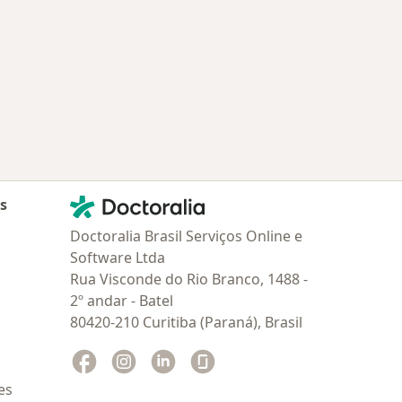
Contato
Doctoralia - Homepage
as
Doctoralia Brasil Serviços Online e
Software Ltda
Rua Visconde do Rio Branco, 1488 -
2º andar - Batel
80420-210 Curitiba (Paraná), Brasil
Facebook
abre num novo separador
Instagram
abre num novo separador
Linkedin
abre num novo separador
Glassdoor
abre num novo separador
es