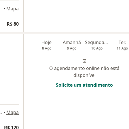
aulo
•
Mapa
R$ 80
Hoje
Amanhã
Segunda-feira
Ter,
8 Ago
9 Ago
10 Ago
11 Ago
O agendamento online não está
disponível
Solicite um atendimento
s, 131 - sala 03, São Paulo
•
Mapa
R$ 120