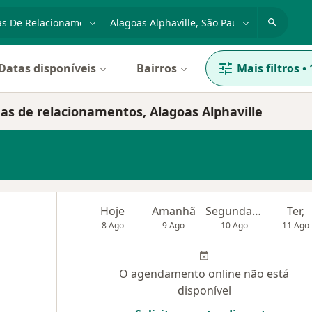
dade, doença ou nome
cidade ou região
Datas disponíveis
Bairros
Mais filtros
•
as de relacionamentos, Alagoas Alphaville
Hoje
Amanhã
Segunda-feira
Ter,
8 Ago
9 Ago
10 Ago
11 Ago
O agendamento online não está
disponível