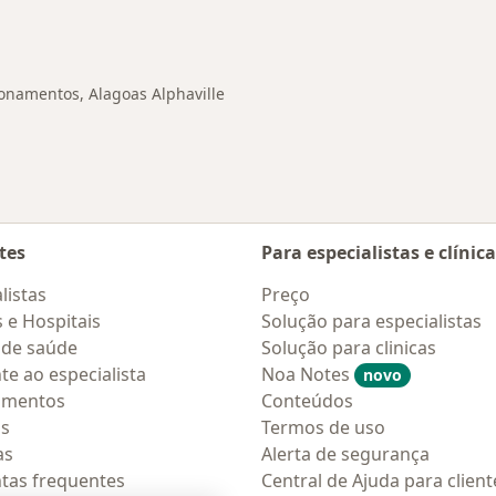
 Alagoas Alphaville
onamentos, Alagoas Alphaville
tes
Para especialistas e clínic
listas
Preço
s e Hospitais
Solução para especialistas
 de saúde
Solução para clinicas
te ao especialista
Noa Notes
novo
amentos
Conteúdos
os
Termos de uso
as
Alerta de segurança
tas frequentes
Central de Ajuda para client