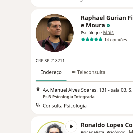
Raphael Gurian F
e Moura
·
Mais
Psicólogo
14 opiniões
CRP SP 218211
Endereço
Teleconsulta
Av. Manuel Alves Soare
Psi3 Psicologia Integrada
Consulta Psicologia
Ronaldo Lopes C
·
M
Psicanalista, Psicólogo