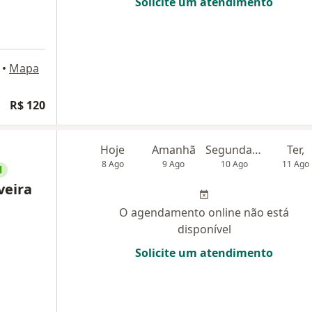
Solicite um atendimento
•
Mapa
R$ 120
Hoje
Amanhã
Segunda-feira
Ter,
8 Ago
9 Ago
10 Ago
11 Ago
l
veira
O agendamento online não está
disponível
Solicite um atendimento