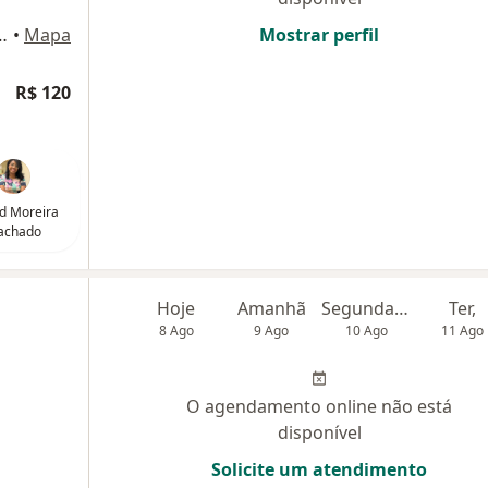
s, 131 - sala 03, São Paulo
•
Mapa
Mostrar perfil
R$ 120
d Moreira
achado
Hoje
Amanhã
Segunda-feira
Ter,
8 Ago
9 Ago
10 Ago
11 Ago
O agendamento online não está
disponível
Solicite um atendimento