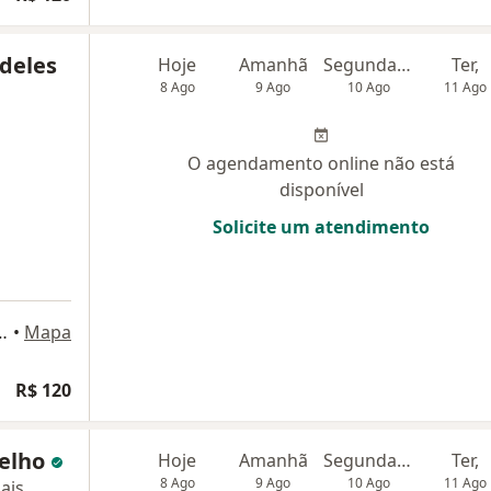
ideles
Hoje
Amanhã
Segunda-feira
Ter,
8 Ago
9 Ago
10 Ago
11 Ago
O agendamento online não está
disponível
Solicite um atendimento
s, 131 - sala 03, São Paulo
•
Mapa
R$ 120
oelho
Hoje
Amanhã
Segunda-feira
Ter,
8 Ago
9 Ago
10 Ago
11 Ago
ais