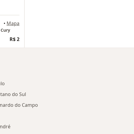
•
Mapa
 Cury
R$ 2
lo
tano do Sul
rnardo do Campo
André