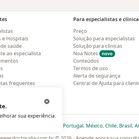
tes
Para especialistas e clínic
listas
Preço
s e Hospitais
Solução para especialistas
 de saúde
Solução para clinicas
te ao especialista
Noa Notes
novo
amentos
Conteúdos
os
Termos de uso
as
Alerta de segurança
tas frequentes
Central de Ajuda para client
ções móveis
ara pacientes
te.
lhorar sua experiência.
eparador
 novo separador
bre num novo separador
abre num novo separador
abre num novo separador
abre num novo separador
abre num novo separa
abre num novo
abre num
ab
Italia
,
Deutschland
,
Česko
,
Portugal
,
México
,
Chile
,
Brasil
,
A
www.doctoralia.com.br © 2026 - Agende agora sua consult