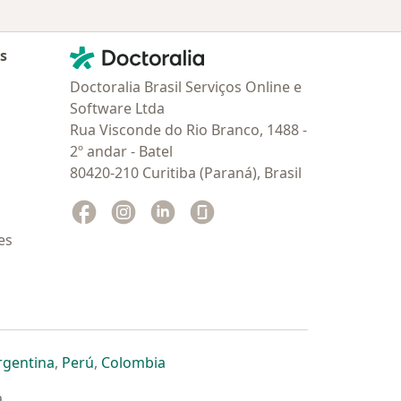
Contato
Doctoralia - Homepage
as
Doctoralia Brasil Serviços Online e
Software Ltda
Rua Visconde do Rio Branco, 1488 -
2º andar - Batel
80420-210 Curitiba (Paraná), Brasil
Facebook
abre num novo separador
Instagram
abre num novo separador
Linkedin
abre num novo separador
Glassdoor
abre num novo separador
es
dor
 separador
 novo separador
re num novo separador
abre num novo separador
abre num novo separador
abre num novo separador
rgentina
,
Perú
,
Colombia
a