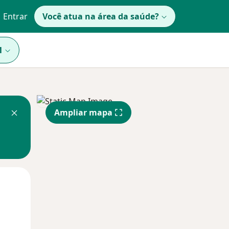
Entrar
Você atua na área da saúde?
1
Ampliar mapa
Segunda-feira
Ter,
Qua
10 Ago
11 Ago
12 Ago