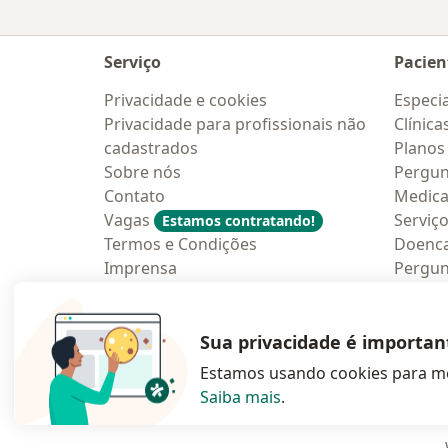
Serviço
Pacien
Privacidade e cookies
Especia
Privacidade para profissionais não
Clínica
cadastrados
Planos
Sobre nós
Pergun
Contato
Medic
Vagas
Serviç
Estamos contratando!
Termos e Condições
Doenc
Imprensa
Pergun
Lei da Igualdade Salarial
Aplica
Blog p
Sua privacidade é importan
Estamos usando cookies para me
Saiba mais
.
abre num novo s
abre num
a
Polska
,
Türkiye
,
España
,