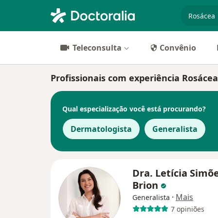
especiali
Teleconsulta
Convênio
Profissionais com experiência Rosácea
Qual especialização você está procurando?
Dermatologista
Generalista
Dra. Letícia Simõ
Brion
·
Mais
Generalista
7 opiniões