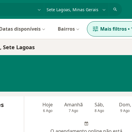
dade, doença ou nome
cidade ou região
Datas disponíveis
Bairros
Mais filtros
•
, Sete Lagoas
es
Hoje
Amanhã
Sáb,
Dom,
6 Ago
7 Ago
8 Ago
9 Ago
O agendamento online não está