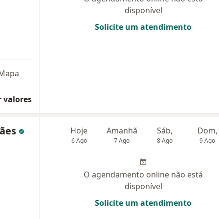
disponível
Solicite um atendimento
Mapa
 valores
rães
Hoje
Amanhã
Sáb,
Dom,
6 Ago
7 Ago
8 Ago
9 Ago
O agendamento online não está
disponível
Solicite um atendimento