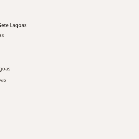
Sete Lagoas
as
agoas
oas
oenças relacionadas em Sete Lagoas