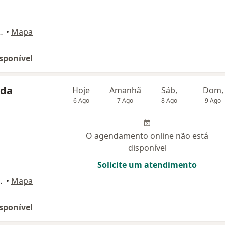
ro - sobreloja, Sete Lagoas
•
Mapa
sponível
ida
Hoje
Amanhã
Sáb,
Dom,
6 Ago
7 Ago
8 Ago
9 Ago
O agendamento online não está
disponível
Solicite um atendimento
 CENTRO MÉDICO)., Sete Lagoas
•
Mapa
sponível