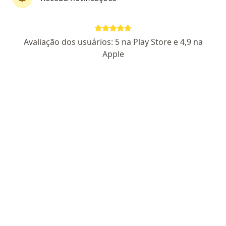
Pagamento online
Parcelamento disponível
Avaliação dos usuários: 5 na Play Store e 4,9 na
Dra. Andressa Uvina
Apple
·
Mais
Ginecologista
2 opiniões
CRM SP 236050
RQE Nº: 147738
Endereço
Teleconsulta
Avenida Portugal 1285, Santo André
•
Mapa
Livance - Santo André
Consulta Ginecologia e Obstetrícia
R$ 400
Esse especialista não oferece agendamento online para esse endereço.
Solicite um atendimento