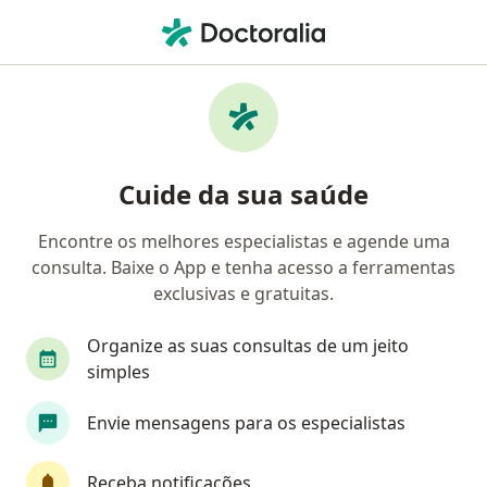
Men
Sangramento Pós Menopausa • Santo André, SP
Filtros
• 1
Convênio
Mapa
Profissionais com experiência Sangramento
Cuide da sua saúde
pós menopausa, Santo André, SP
Encontre os melhores especialistas e agende uma
consulta. Baixe o App e tenha acesso a ferramentas
Qual especialização você está procurando?
exclusivas e gratuitas.
Ginecologista
Mastologista
Nutrólogo
Organize as suas consultas de um jeito
simples
Envie mensagens para os especialistas
Receba notificações