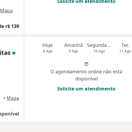
Solicite um atendimento
Mapa
de r$ 139
Hoje
Amanhã
Segunda-feira
Ter,
itas
8 Ago
9 Ago
10 Ago
11 Ago
O agendamento online não está
disponível
Solicite um atendimento
o Da Rocha
•
Mapa
sponível