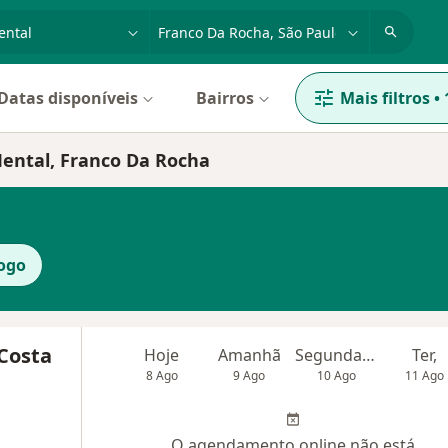
dade, doença ou nome
cidade ou região
Datas disponíveis
Bairros
Mais filtros
•
Mental, Franco Da Rocha
ogo
 Costa
Hoje
Amanhã
Segunda-feira
Ter,
8 Ago
9 Ago
10 Ago
11 Ago
O agendamento online não está