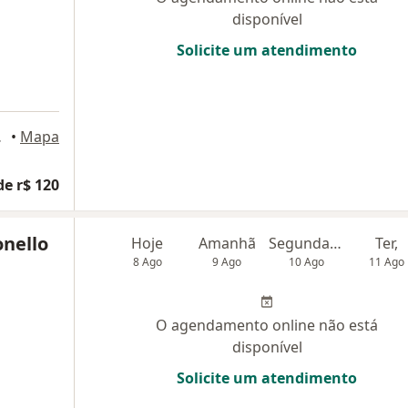
disponível
Solicite um atendimento
Da Rocha
•
Mapa
de r$ 120
onello
Hoje
Amanhã
Segunda-feira
Ter,
8 Ago
9 Ago
10 Ago
11 Ago
O agendamento online não está
disponível
Solicite um atendimento