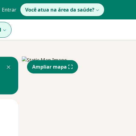
Entrar
Você atua na área da saúde?
1
Ampliar mapa
Qua
Qui,
Sex,
12 Ago
13 Ago
14 Ago