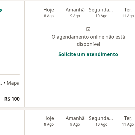
Hoje
Amanhã
Segunda-feira
Ter,
8 Ago
9 Ago
10 Ago
11 Ago
O agendamento online não está
disponível
Solicite um atendimento
tembro, Franco Da Rocha
•
Mapa
R$ 100
Hoje
Amanhã
Segunda-feira
Ter,
8 Ago
9 Ago
10 Ago
11 Ago