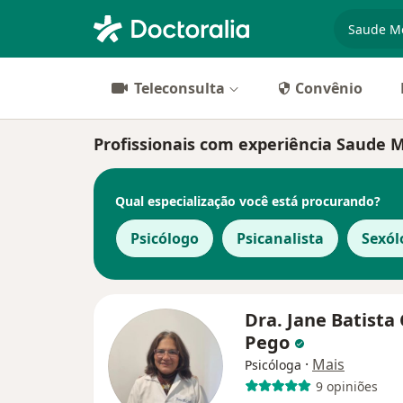
especiali
Teleconsulta
Convênio
Profissionais com experiência Saude 
Qual especialização você está procurando?
Psicólogo
Psicanalista
Sexól
Dra. Jane Batista
Pego
·
Mais
Psicóloga
9 opiniões