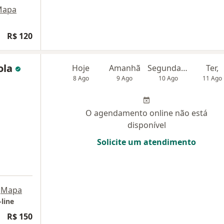
Mapa
R$ 120
ola
Hoje
Amanhã
Segunda-feira
Ter,
8 Ago
9 Ago
10 Ago
11 Ago
O agendamento online não está
disponível
Solicite um atendimento
Mapa
line
R$ 150