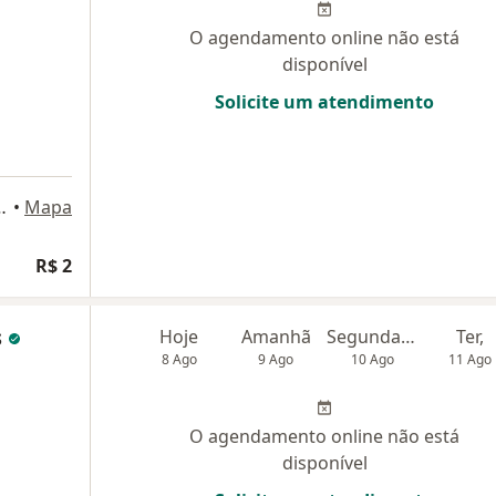
O agendamento online não está
disponível
Solicite um atendimento
571, Franco Da Rocha
•
Mapa
R$ 2
s
Hoje
Amanhã
Segunda-feira
Ter,
8 Ago
9 Ago
10 Ago
11 Ago
O agendamento online não está
disponível