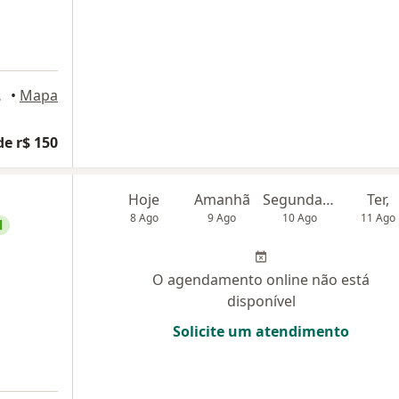
Da Rocha
•
Mapa
de r$ 150
Hoje
Amanhã
Segunda-feira
Ter,
8 Ago
9 Ago
10 Ago
11 Ago
l
O agendamento online não está
disponível
Solicite um atendimento