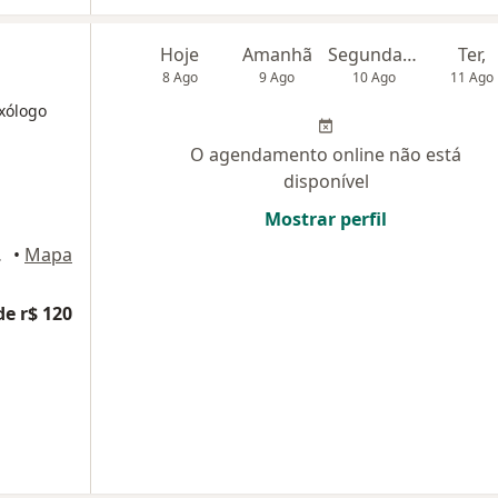
Hoje
Amanhã
Segunda-feira
Ter,
8 Ago
9 Ago
10 Ago
11 Ago
exólogo
O agendamento online não está
disponível
Mostrar perfil
Da Rocha
•
Mapa
de r$ 120