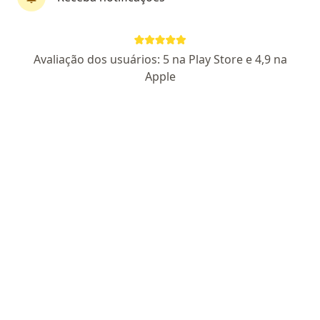
Dra. Éricka Sinzato
Avaliação dos usuários: 5 na Play Store e 4,9 na
·
Mais
Terapeuta ocupacional
Apple
CREFITO 4 6435-TO
Endereço
Teleconsulta
Avenida Iguape 330, São José dos Campos
•
Mapa
Clínica Inspire Kids Interdisciplinar
Primeira consulta Terapia Ocupacional
R$ 220
Esse especialista não oferece agendamento online para esse endereço.
Solicite um atendimento