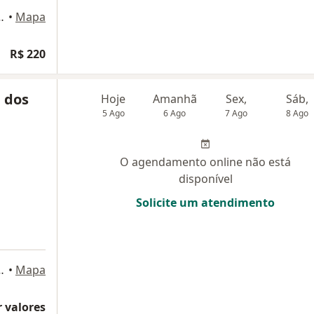
 Umarizal, Belém do Pará
•
Mapa
R$ 220
 dos
Hoje
Amanhã
Sex,
Sáb,
5 Ago
6 Ago
7 Ago
8 Ago
O agendamento online não está
disponível
Solicite um atendimento
age Office, Belém do Pará
•
Mapa
 valores