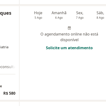
rques
Hoje
Amanhã
Sex,
Sáb,
5 Ago
6 Ago
7 Ago
8 Ago
O agendamento online não está
disponível
iatria
Solicite um atendimento
econsulta 2
Teleconsulta 3
ne
R$ 580