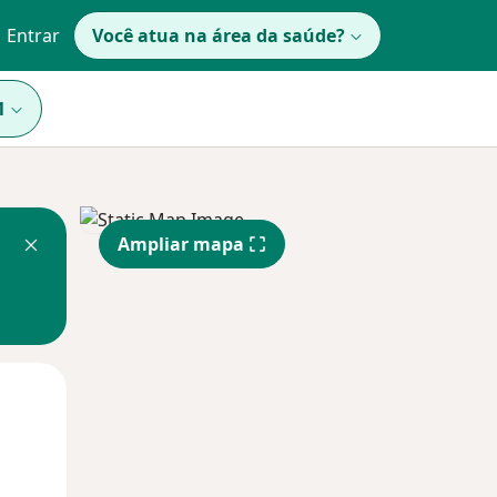
Entrar
Você atua na área da saúde?
1
Ampliar mapa
Dom,
Segunda-feira
Ter,
9 Ago
10 Ago
11 Ago