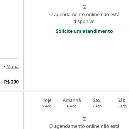
O agendamento online não está
disponível
Solicite um atendimento
fice Sala 612, Belém do Pará
•
Mapa
R$ 200
Hoje
Amanhã
Sex,
Sáb,
5 Ago
6 Ago
7 Ago
8 Ago
O agendamento online não está