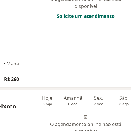
disponível
Solicite um atendimento
Pará
•
Mapa
R$ 260
Hoje
Amanhã
Sex,
Sáb,
5 Ago
6 Ago
7 Ago
8 Ago
eixoto
O agendamento online não está