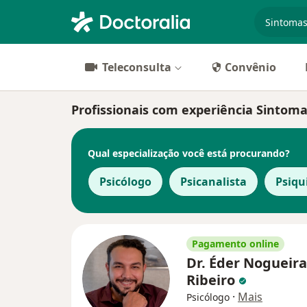
especiali
Teleconsulta
Convênio
Profissionais com experiência Sintom
Qual especialização você está procurando?
Psicólogo
Psicanalista
Psiqu
Pagamento online
Dr. Éder Nogueira
Ribeiro
·
Mais
Psicólogo