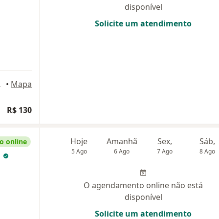
disponível
Solicite um atendimento
 do Pará
•
Mapa
R$ 130
Hoje
Amanhã
Sex,
Sáb,
 online
5 Ago
6 Ago
7 Ago
8 Ago
m
O agendamento online não está
disponível
Solicite um atendimento