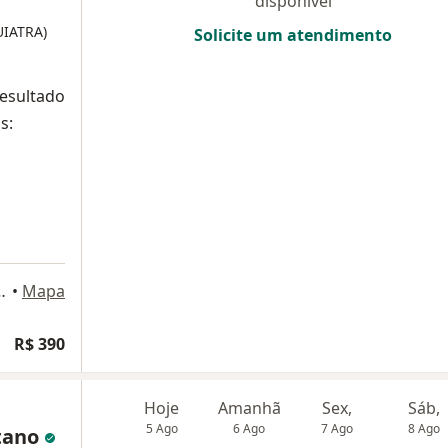
disponível
UIATRA)
Solicite um atendimento
resultado
s:
aré, 100, Belém do Pará
•
Mapa
R$ 390
Hoje
Amanhã
Sex,
Sáb,
5 Ago
6 Ago
7 Ago
8 Ago
etano