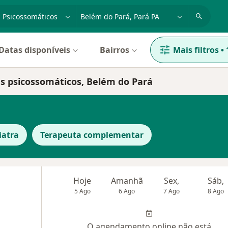
dade, doença ou nome
cidade ou região
Datas disponíveis
Bairros
Mais filtros
•
as psicossomáticos, Belém do Pará
iatra
Terapeuta complementar
Hoje
Amanhã
Sex,
Sáb,
5 Ago
6 Ago
7 Ago
8 Ago
O agendamento online não está