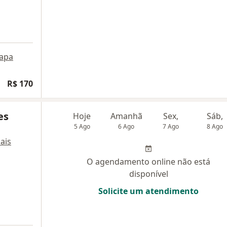
apa
R$ 170
es
Hoje
Amanhã
Sex,
Sáb,
5 Ago
6 Ago
7 Ago
8 Ago
ais
O agendamento online não está
disponível
Solicite um atendimento