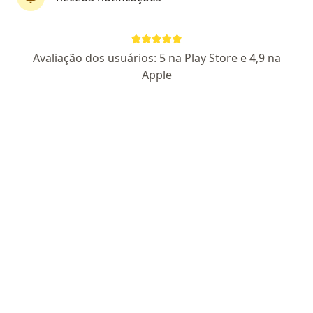
Dra. Pietra Molin Lorenzzoni
Avaliação dos usuários: 5 na Play Store e 4,9 na
·
Mais
Médica clínica geral
Apple
31 opiniões
CRM SC 37998
Pacientes fiéis
Endereço
Teleconsulta
Avenida Presidente Kennedy, 20, São José
•
Mapa
Agenda São José
Consulta clínica médica
R$ 350
Esse especialista não oferece agendamento online para esse endereço.
Solicite um atendimento