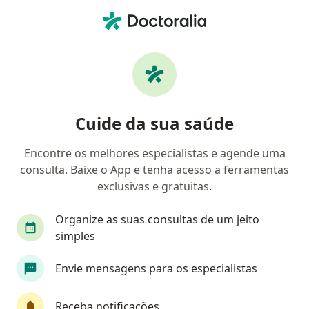
Men
Transtorno Da Personalidade Borderline • São José, Santa Catarina SC
Filtros
• 1
Convênio
Mapa
Profissionais com experiência Transtorno da
Cuide da sua saúde
personalidade borderline, São José
Encontre os melhores especialistas e agende uma
consulta. Baixe o App e tenha acesso a ferramentas
Qual especialização você está procurando?
exclusivas e gratuitas.
Psicólogo
Psiquiatra
Médico clínico geral
Organize as suas consultas de um jeito
simples
Envie mensagens para os especialistas
Receba notificações