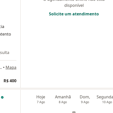
disponível
Solicite um atendimento
cia
atento
sulta
João Daher, 1075, Lagoa Santa
•
Mapa
R$ 400
o
Hoje
Amanhã
Dom,
7 Ago
8 Ago
9 Ago
10 Ago