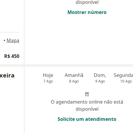
disponível
Mostrar número
Santa
•
Mapa
R$ 450
xeira
Hoje
Amanhã
Dom,
7 Ago
8 Ago
9 Ago
10 Ago
O agendamento online não está
disponível
Solicite um atendimento