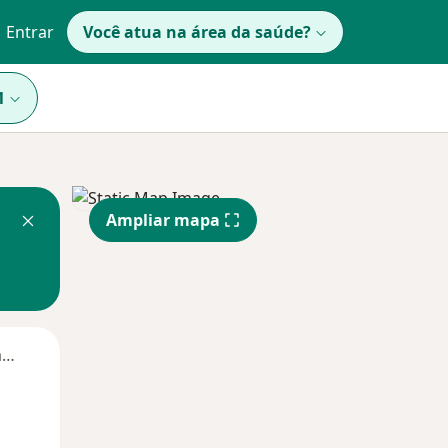
Entrar
Você atua na área da saúde?
1
Ampliar mapa
Segunda-feira
Ter,
Qua
Qui,
11 Ago
12 Ago
13 Ago