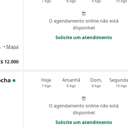
7 Ago
8 Ago
9 Ago
10 Ago
O agendamento online não está
disponível
Solicite um atendimento
la Vista., Lagoa Santa
•
Mapa
$ 12.000
Rocha
Hoje
Amanhã
Dom,
7 Ago
8 Ago
9 Ago
10 Ago
O agendamento online não está
disponível
Solicite um atendimento