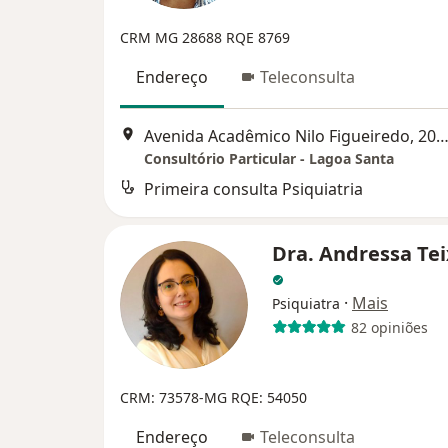
CRM MG 28688
RQE 8769
Endereço
Teleconsulta
Avenida Acadêmico Nilo Figueiredo, 2057 - Sala 419-A, Lagoa 
Consultório Particular - Lagoa Santa
Primeira consulta Psiquiatria
Dra. Andressa Tei
·
Mais
Psiquiatra
82 opiniões
CRM: 73578-MG
RQE: 54050
Endereço
Teleconsulta