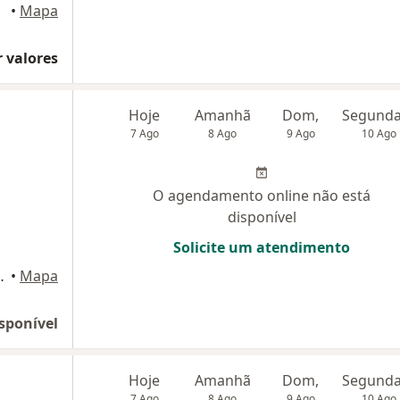
uzia
•
Mapa
 valores
Hoje
Amanhã
Dom,
7 Ago
8 Ago
9 Ago
10 Ago
O agendamento online não está
disponível
Solicite um atendimento
725, Pedro Leopoldo
•
Mapa
sponível
Hoje
Amanhã
Dom,
7 Ago
8 Ago
9 Ago
10 Ago