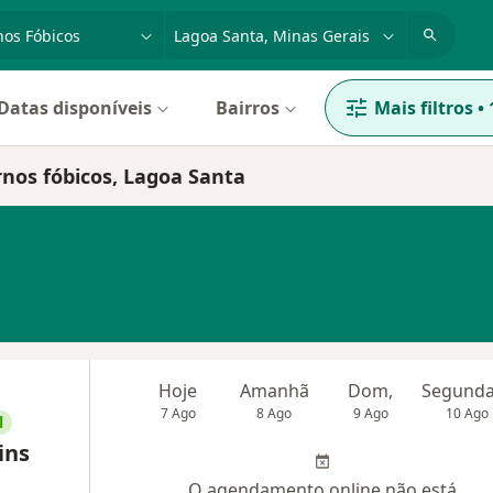
dade, doença ou nome
cidade ou região
Datas disponíveis
Bairros
Mais filtros
•
rnos fóbicos, Lagoa Santa
Hoje
Amanhã
Dom,
7 Ago
8 Ago
9 Ago
10 Ago
l
ins
O agendamento online não está