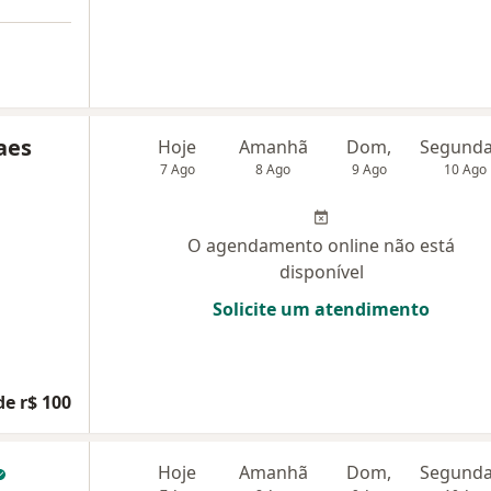
aes
Hoje
Amanhã
Dom,
7 Ago
8 Ago
9 Ago
10 Ago
O agendamento online não está
disponível
Solicite um atendimento
de r$ 100
Hoje
Amanhã
Dom,