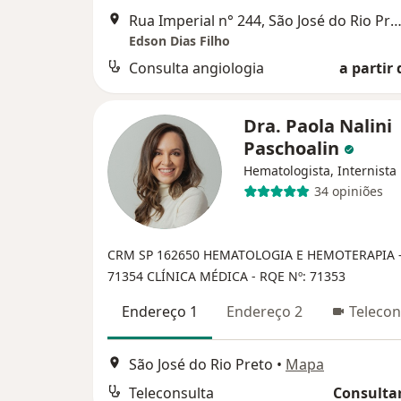
Rua Imperial n° 244, São José do Rio P
Edson Dias Filho
Consulta angiologia
a partir 
Dra. Paola Nalini
Paschoalin
Hematologista, Internista
34 opiniões
CRM SP 162650
HEMATOLOGIA E HEMOTERAPIA -
71354
CLÍNICA MÉDICA - RQE Nº: 71353
Endereço 1
Endereço 2
Telecon
São José do Rio Preto
•
Mapa
Teleconsulta
Consultar