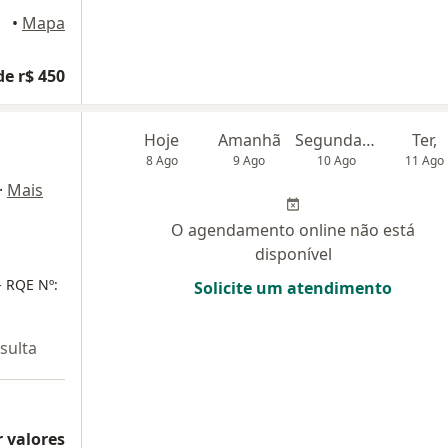
reto
•
Mapa
de r$ 450
Hoje
Amanhã
Segunda-feira
Ter,
8 Ago
9 Ago
10 Ago
11 Ago
·
Mais
O agendamento online não está
disponível
 RQE Nº:
Solicite um atendimento
sulta
 valores