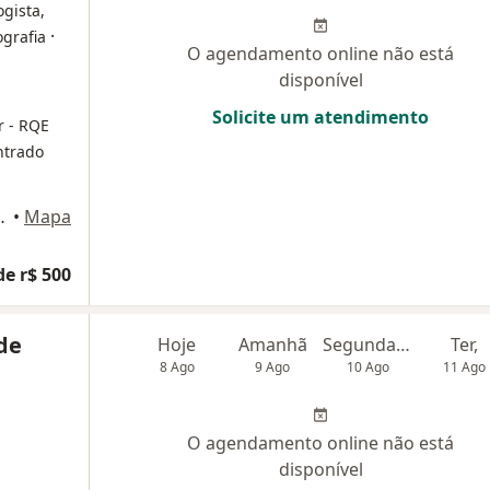
ogista,
·
ografia
O agendamento online não está
disponível
Solicite um atendimento
ar
- RQE
ntrado
, São José do Rio Preto
•
Mapa
de r$ 500
 de
Hoje
Amanhã
Segunda-feira
Ter,
8 Ago
9 Ago
10 Ago
11 Ago
O agendamento online não está
disponível