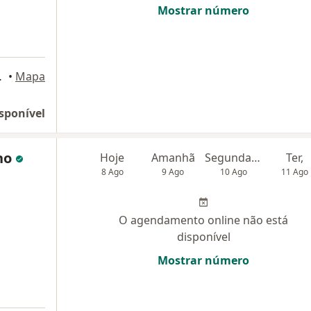
Mostrar número
é do Rio Preto
•
Mapa
sponível
lho
Hoje
Amanhã
Segunda-feira
Ter,
8 Ago
9 Ago
10 Ago
11 Ago
O agendamento online não está
disponível
Mostrar número