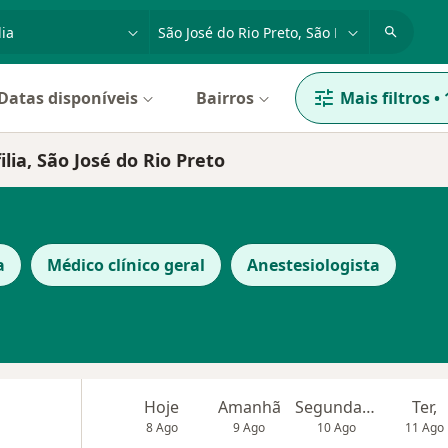
dade, doença ou nome
cidade ou região
Datas disponíveis
Bairros
Mais filtros
•
lia, São José do Rio Preto
a
Médico clínico geral
Anestesiologista
Hoje
Amanhã
Segunda-feira
Ter,
8 Ago
9 Ago
10 Ago
11 Ago