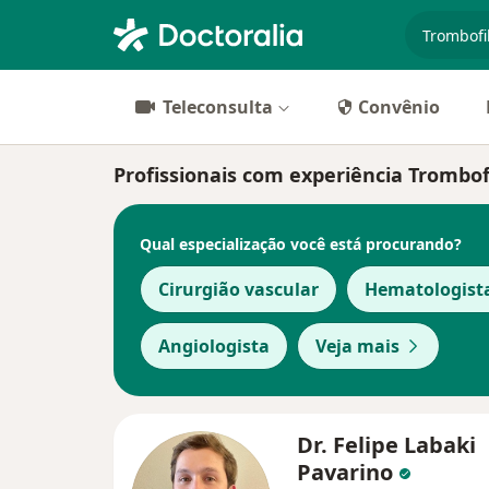
especiali
Teleconsulta
Convênio
Profissionais com experiência Trombofi
Qual especialização você está procurando?
Cirurgião vascular
Hematologist
Angiologista
Veja mais
Dr. Felipe Labaki
Pavarino