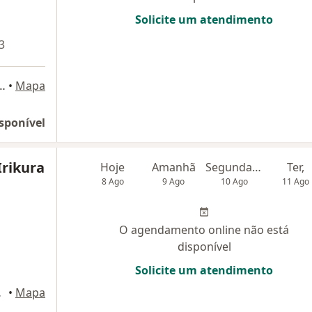
Solicite um atendimento
3
to, 1811, São José do Rio Preto
•
Mapa
sponível
Irikura
Hoje
Amanhã
Segunda-feira
Ter,
8 Ago
9 Ago
10 Ago
11 Ago
O agendamento online não está
disponível
Solicite um atendimento
é Do Sul
•
Mapa