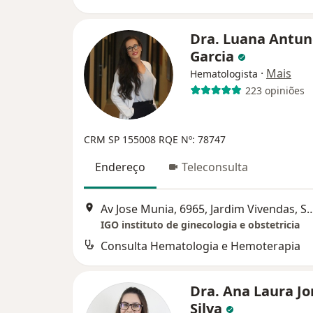
Dra. Luana Antun
Garcia
·
Mais
Hematologista
223 opiniões
CRM SP 155008
RQE Nº: 78747
Endereço
Teleconsulta
Av Jose Munia, 6965, Jardim Vivendas, Sã
IGO instituto de ginecologia e obstetricia
Consulta Hematologia e Hemoterapia
Dra. Ana Laura Jo
Silva