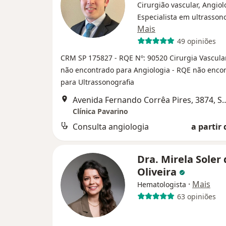
Cirurgião vascular, Angiol
Especialista em ultrasson
Mais
49 opiniões
CRM SP 175827
- RQE Nº: 90520 Cirurgia Vascul
não encontrado para Angiologia
- RQE não enco
para Ultrassonografia
Avenida Fernando Corrêa Pires, 3874
Clínica Pavarino
Consulta angiologia
a partir 
Dra. Mirela Soler
Oliveira
·
Mais
Hematologista
63 opiniões