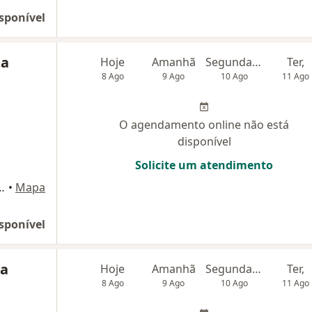
sponível
za
Hoje
Amanhã
Segunda-feira
Ter,
8 Ago
9 Ago
10 Ago
11 Ago
O agendamento online não está
disponível
Solicite um atendimento
 Boa Vista, São José do Rio Preto
•
Mapa
sponível
na
Hoje
Amanhã
Segunda-feira
Ter,
8 Ago
9 Ago
10 Ago
11 Ago