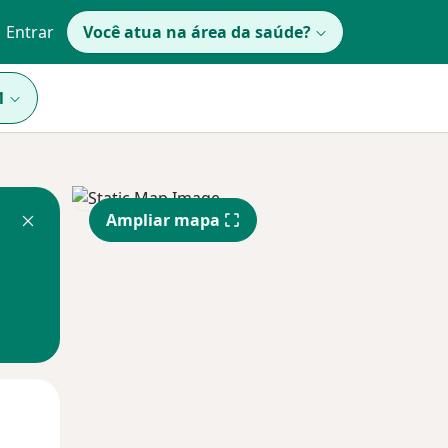
Entrar
Você atua na área da saúde?
1
Ampliar mapa
Qua
Qui,
Sex,
12 Ago
13 Ago
14 Ago