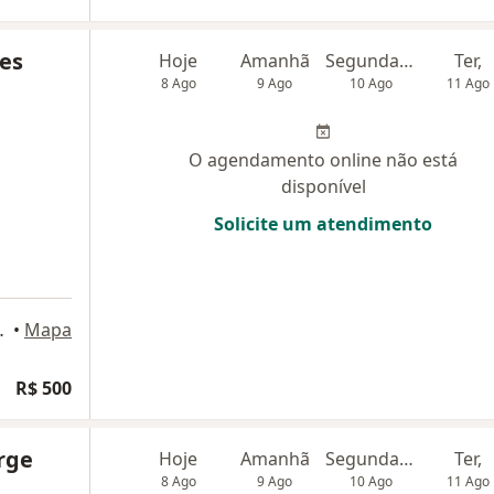
es
Hoje
Amanhã
Segunda-feira
Ter,
8 Ago
9 Ago
10 Ago
11 Ago
O agendamento online não está
disponível
Solicite um atendimento
o José do Rio Preto
•
Mapa
R$ 500
rge
Hoje
Amanhã
Segunda-feira
Ter,
8 Ago
9 Ago
10 Ago
11 Ago