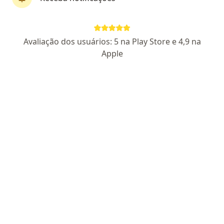
Dr. Luiz Sergio Araujo da Silva
Avaliação dos usuários: 5 na Play Store e 4,9 na
·
Mais
Angiologista
Apple
443 opiniões
CRM: 189180-RJ
RQE Nº: 2374
Pacientes fiéis
Rua Coronel Bernardino de Melo, 1399, Sala 504, Centro, Nova Iguaçú - RJ, Nova Iguaçu
•
Mapa
Medicina Vascular Nova Iguaçu
Consulta angiologista
a partir de r$ 300
Esse especialista não oferece agendamento online para esse endereço.
Solicite um atendimento