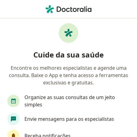
Men
Trombose • Nova Iguaçu, Rio de Janeiro RJ
Filtros
• 1
Convênio
Mapa
Profissionais com experiência Trombose,
Cuide da sua saúde
Nova Iguaçu
Encontre os melhores especialistas e agende uma
consulta. Baixe o App e tenha acesso a ferramentas
Qual especialização você está procurando?
exclusivas e gratuitas.
Angiologista
Cirurgião vascular
Cardiolo
Organize as suas consultas de um jeito
simples
Envie mensagens para os especialistas
Receba notificações