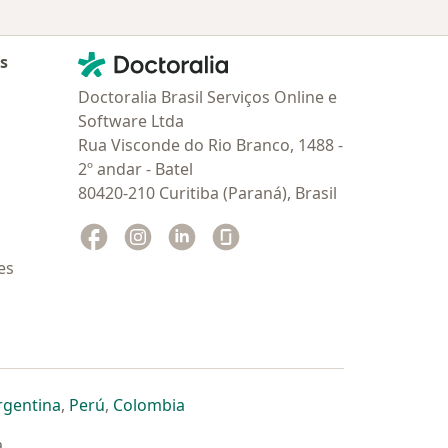
Contato
Doctoralia - Homepage
as
Doctoralia Brasil Serviços Online e
Software Ltda
Rua Visconde do Rio Branco, 1488 -
2º andar - Batel
80420-210 Curitiba (Paraná), Brasil
Facebook
abre num novo separador
Instagram
abre num novo separador
Linkedin
abre num novo separador
Glassdoor
abre num novo separador
es
dor
 separador
 novo separador
re num novo separador
abre num novo separador
abre num novo separador
abre num novo separador
rgentina
,
Perú
,
Colombia
a