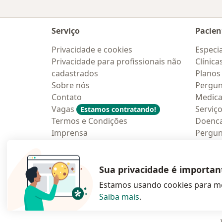
Serviço
Pacien
Privacidade e cookies
Especia
Privacidade para profissionais não
Clínica
cadastrados
Planos
Sobre nós
Pergun
Contato
Medic
Vagas
Serviç
Estamos contratando!
Termos e Condições
Doenc
Imprensa
Pergun
Lei da Igualdade Salarial
Aplica
Blog p
Sua privacidade é importan
Estamos usando cookies para me
Saiba mais
.
abre num novo s
abre num
a
Polska
,
Türkiye
,
España
,