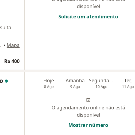
disponível
Solicite um atendimento
sulta
ro Lafaiete
•
Mapa
R$ 400
do
Hoje
Amanhã
Segunda-feira
Ter,
8 Ago
9 Ago
10 Ago
11 Ago
O agendamento online não está
disponível
Mostrar número