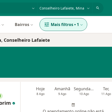
dade, doença ou nome
cidade ou região
s
Bairros
Mais filtros
•
1
a, Conselheiro Lafaiete
Hoje
Amanhã
Segunda-feira
Ter,
8 Ago
9 Ago
10 Ago
11 Ago
l
morim
O agendamento online não está