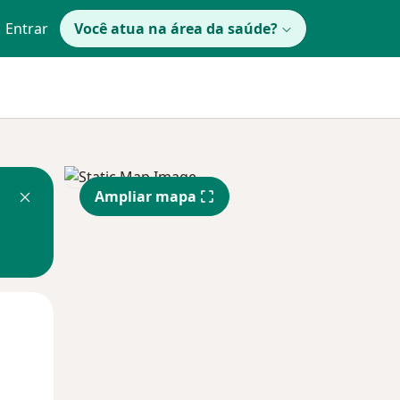
Entrar
Você atua na área da saúde?
Ampliar mapa
Qua
Qui,
Sex,
12 Ago
13 Ago
14 Ago