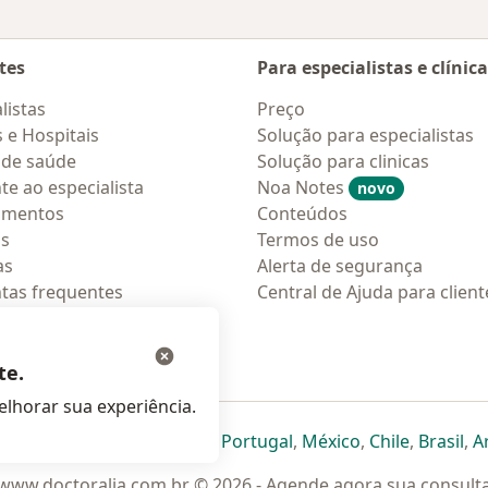
tes
Para especialistas e clínic
listas
Preço
s e Hospitais
Solução para especialistas
 de saúde
Solução para clinicas
te ao especialista
Noa Notes
novo
amentos
Conteúdos
os
Termos de uso
as
Alerta de segurança
tas frequentes
Central de Ajuda para client
ções móveis
ara pacientes
te.
lhorar sua experiência.
eparador
 novo separador
bre num novo separador
abre num novo separador
abre num novo separador
abre num novo separador
abre num novo separa
abre num novo
abre num
ab
Italia
,
Deutschland
,
Česko
,
Portugal
,
México
,
Chile
,
Brasil
,
A
www.doctoralia.com.br © 2026 - Agende agora sua consult