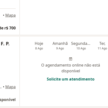
aiete
•
Mapa
de r$ 700
F. P.
Hoje
Amanhã
Segunda-feira
Ter,
8 Ago
9 Ago
10 Ago
11 Ago
O agendamento online não está
disponível
Solicite um atendimento
, 103, Conselheiro Lafaiete
•
Mapa
sponível