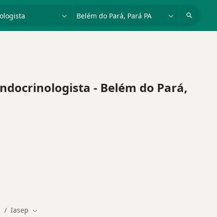
dade, doença ou nome
cidade ou região
ocrinologista - Belém do Pará,
á
Iasep
Mudar de cidade