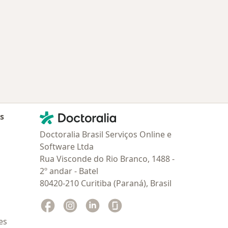
Contato
Doctoralia - Homepage
as
Doctoralia Brasil Serviços Online e
Software Ltda
Rua Visconde do Rio Branco, 1488 -
2º andar - Batel
80420-210 Curitiba (Paraná), Brasil
Facebook
abre num novo separador
Instagram
abre num novo separador
Linkedin
abre num novo separador
Glassdoor
abre num novo separador
es