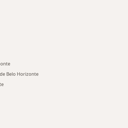
zonte
ide Belo Horizonte
te
oenças mais tratadas