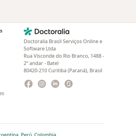
Contato
Doctoralia - Homepage
as
Doctoralia Brasil Serviços Online e
Software Ltda
Rua Visconde do Rio Branco, 1488 -
2º andar - Batel
80420-210 Curitiba (Paraná), Brasil
Facebook
abre num novo separador
Instagram
abre num novo separador
Linkedin
abre num novo separador
Glassdoor
abre num novo separador
es
dor
 separador
 novo separador
re num novo separador
abre num novo separador
abre num novo separador
abre num novo separador
rgentina
,
Perú
,
Colombia