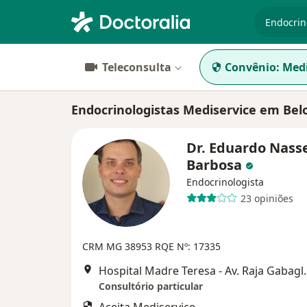
especiali
Teleconsulta
Convênio:
Medi
Endocrinologistas Mediservice em Bel
Dr. Eduardo Nass
Barbosa
Endocrinologista
23 opiniões
CRM MG 38953
RQE Nº: 17335
Hospital Madre Teresa - 
Consultório particular