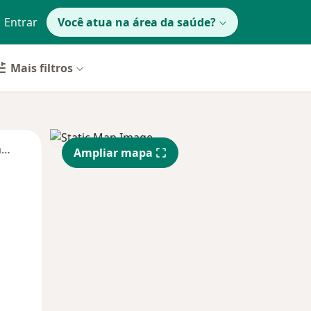
Entrar
Você atua na área da saúde?
Mais filtros
Segunda-feira
Ter,
Qua
Qui,
Ampliar mapa
11 Ago
12 Ago
13 Ago