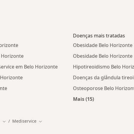
Doenças mais tratadas
orizonte
Obesidade Belo Horizonte
 Horizonte
Obesidade Belo Horizonte
service em Belo Horizonte
Hipotireoidismo Belo Hori
 Horizonte
Doenças da glândula tireo
nte
Osteoporose Belo Horizon
Mais (15)
tas da Mediservice
Mais na categoria: D
e
Mediservice
Mudar de cidade
Mudar de cidade