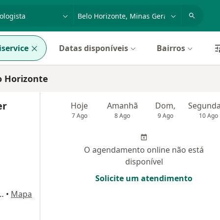
dade, doença ou nome
cidade ou região
service
Datas disponíveis
Bairros
o Horizonte
er
Hoje
Amanhã
Dom,
7 Ago
8 Ago
9 Ago
10 Ago
O agendamento online não está
disponível
Solicite um atendimento
Av. Raja Gabaglia, 1002, Belo Horizonte
•
Mapa