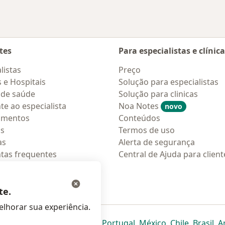
tes
Para especialistas e clínic
listas
Preço
s e Hospitais
Solução para especialistas
 de saúde
Solução para clinicas
te ao especialista
Noa Notes
novo
amentos
Conteúdos
os
Termos de uso
as
Alerta de segurança
tas frequentes
Central de Ajuda para client
ções móveis
ara pacientes
te.
lhorar sua experiência.
eparador
 novo separador
bre num novo separador
abre num novo separador
abre num novo separador
abre num novo separador
abre num novo separa
abre num novo
abre num
ab
Italia
,
Deutschland
,
Česko
,
Portugal
,
México
,
Chile
,
Brasil
,
A