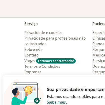
Serviço
Pacien
Privacidade e cookies
Especia
Privacidade para profissionais não
Clínica
cadastrados
Planos
Sobre nós
Pergun
Contato
Medic
Vagas
Serviç
Estamos contratando!
Termos e Condições
Doenc
Imprensa
Pergun
Lei da Igualdade Salarial
Aplica
Blog p
Sua privacidade é importan
Estamos usando cookies para me
Saiba mais
.
abre num novo s
abre num
a
Polska
,
Türkiye
,
España
,